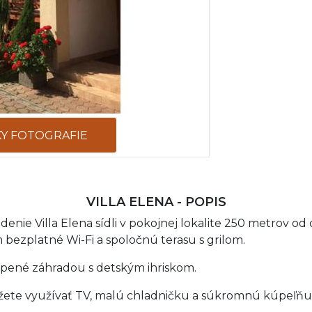
KY FOTOGRAFIE
VILLA ELENA - POPIS
nie Villa Elena sídli v pokojnej lokalite 250 metrov od
 bezplatné Wi-Fi a spoločnú terasu s grilom.
lopené záhradou s detským ihriskom.
te využívať TV, malú chladničku a súkromnú kúpeľňu s 