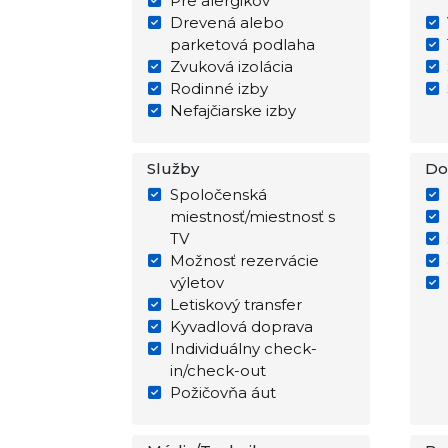
Pre alergikov
Drevená alebo
parketová podlaha
Zvuková izolácia
Rodinné izby
Nefajčiarske izby
Služby
Do
Spoločenská
miestnosť/miestnosť s
TV
Možnosť rezervácie
výletov
Letiskový transfer
Kyvadlová doprava
Individuálny check-
in/check-out
Požičovňa áut