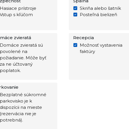
zpečnosť
Spálňa
Hasiace prístroje
Skriňa alebo šatník
Vstup s kľúčom
Posteľná bielizeň
máce zvieratá
Recepcia
Domáce zvieratá sú
Možnosť vystavenia
povolené na
faktúry
požiadanie. Môže byť
za ne účtovaný
poplatok.
rkovanie
Bezplatné súkromné
parkovisko je k
dispozícii na mieste
(rezervácia nie je
potrebná).