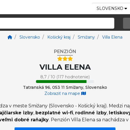
SLOVENSKO
Slovensko
Košický kraj
Smižany
Villa Elena
PENZIÓN
VILLA ELENA
8,7 / 10 (117 hodnotenie)
Tatranská 96, 053 11 Smižany, Slovensko
Zobraziť na mape
ádza v meste Smižany (Slovensko - Košický kraj). Medzi 
ajčiarske izby
,
bezplatné wi-fi
,
rodinné izby
,
letiskov
veľmi dobré raňajky
. Penzión Villa Elena sa nachádza v 