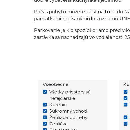
dobre vybavená kuchynka s jedálňou.
Počas pobytu môžete zájsť na túru do Ná
pamiatkami zapísanými do zoznamu UNES
Parkovanie je k dispozícii priamo pred vi
zastávka sa nachádzajú vo vzdialenosti 2
Všeobecné
Kú
Všetky priestory sú
nefajčiarske
Kúrenie
Súkromný vchod
Žehliace potreby
Žehlička