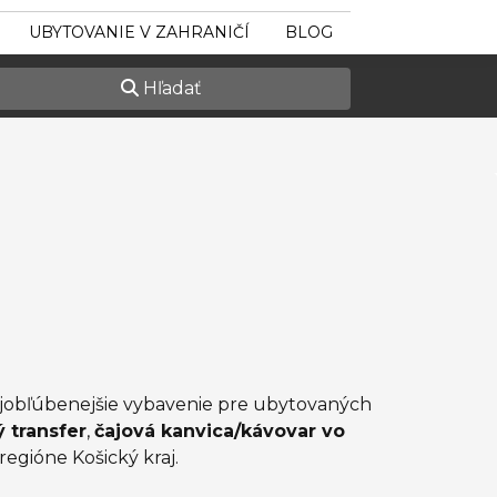
UBYTOVANIE V ZAHRANIČÍ
BLOG
Hľadať
najobľúbenejšie vybavenie pre ubytovaných
ý transfer
,
čajová kanvica/kávovar vo
regióne Košický kraj.