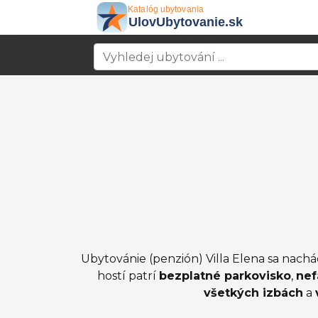
Ubytovánie (penzión) Villa Elena sa nach
hostí patrí
bezplatné parkovisko
,
nef
všetkých izbách
a