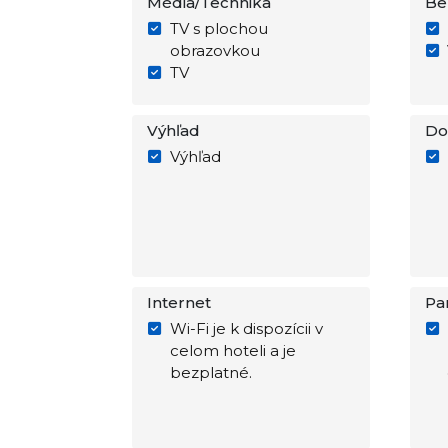
Média/Technika
Be
TV s plochou
obrazovkou
TV
Výhľad
Do
Výhľad
Internet
Pa
Wi-Fi je k dispozícii v
celom hoteli a je
bezplatné.