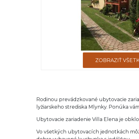
ZOBRAZIŤ VŠET
Rodinou prevádzkované ubytovacie zariade
lyžiarskeho strediska Mlynky. Ponúka vám
Ubytovacie zariadenie Villa Elena je obk
Vo všetkých ubytovacích jednotkách môže