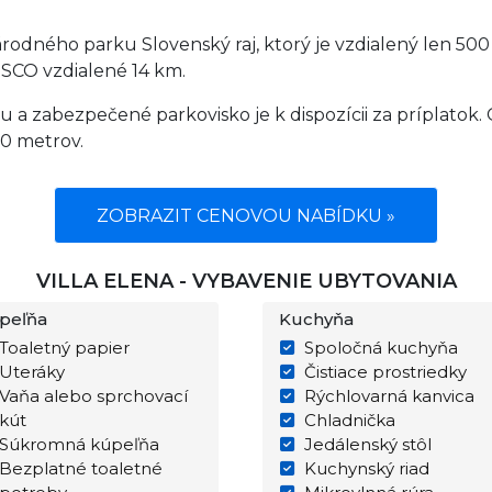
rodného parku Slovenský raj, ktorý je vzdialený len 500
CO vzdialené 14 km.
lou a zabezpečené parkovisko je k dispozícii za príplato
50 metrov.
ZOBRAZIT CENOVOU NABÍDKU »
VILLA ELENA - VYBAVENIE UBYTOVANIA
peľňa
Kuchyňa
Toaletný papier
Spoločná kuchyňa
Uteráky
Čistiace prostriedky
Vaňa alebo sprchovací
Rýchlovarná kanvica
kút
Chladnička
Súkromná kúpeľňa
Jedálenský stôl
Bezplatné toaletné
Kuchynský riad