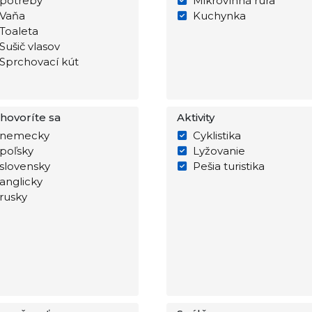
potreby
Mikrovlnná rúra
Vaňa
Kuchynka
Toaleta
Sušič vlasov
Sprchovací kút
hovoríte sa
Aktivity
nemecky
Cyklistika
poľsky
Lyžovanie
slovensky
Pešia turistika
anglicky
rusky