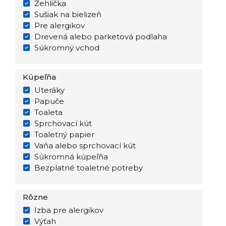
Žehlička
Sušiak na bielizeň
Pre alergikov
Drevená alebo parketová podlaha
Súkromný vchod
Kúpeľňa
Uteráky
Papuče
Toaleta
Sprchovací kút
Toaletný papier
Vaňa alebo sprchovací kút
Súkromná kúpeľňa
Bezplatné toaletné potreby
Rôzne
Izba pre alergikov
Výťah