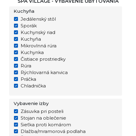
SPA VILLAGE - VYBAVENIE UBYTOVANIA
Kuchyňa
Jedálenský stôl
Sporák
Kuchynský riad
Kuchyňa
Mikrovlnná rúra
Kuchynka
Čistiace prostriedky
Rúra
Rýchlovarná kanvica
Práčka
Chladnička
Vybavenie izby
Zásuvka pri posteli
Stojan na oblečenie
Sieťka proti komárom
Dlažba/mramorová podlaha