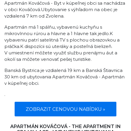
Apartmán Kováčová - Byt v kúpeľnej obci sa nachádza
v obci Kováčová.Ubytovanie s výhľadom na obec je
vzdialená 7 km od Zvolena.
Apartmán má 1 spálňu, vybavenú kuchyňu s
mikrovlnnou rúrou a hlavne a 1 hlavne tak jedlo.K
vybaveniu patrí satelitná TV s plochou obrazovkou a
práčka.K dispozícii sú uteráky a posteľná bielizeň.
V umiestnení môžete využiť službu prenájmu áut a
okolí sa môžete venovať pešej turistike.
Banská Bystrica je vzdialená 19 km a Banská Štiavnica
30 km od ubytovania Apartmán Kováčová - Apartmán
v kúpeľnej obci.
.
ZOBRAZIT CENOVOU NABÍDKU »
APARTMÁN KOVÁČOVÁ - THE APARTMENT IN