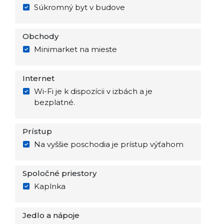
Súkromný byt v budove
Obchody
Minimarket na mieste
Internet
Wi-Fi je k dispozícii v izbách a je
bezplatné.
Prístup
Na vyššie poschodia je prístup výťahom
Spoločné priestory
Kaplnka
Jedlo a nápoje