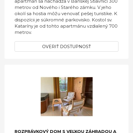
apartmán sa nachádza v Banskej Štiavnici 300
metrov od Nového i Starého zámku. V jeho
okolí sa hostia môžu venovať pešej turistike. K
dispozícii je súkromné parkovisko. Kostol sv.
Kataríny je od tohto apartmánu vzdialený 700
metrov.
OVERIŤ DOSTUPNOSŤ
ROZPRÁVKOVÝ DOM S VEĽKOU ZÁHRADOU A