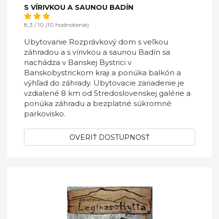
S VÍRIVKOU A SAUNOU BADÍN
8,3 / 10 (10 hodnotenie)
Ubytovanie Rozprávkový dom s veľkou
záhradou a s vírivkou a saunou Badín sa
nachádza v Banskej Bystrici v
Banskobystrickom kraji a ponúka balkón a
výhľad do záhrady. Ubytovacie zariadenie je
vzdialené 8 km od Stredoslovenskej galérie a
ponúka záhradu a bezplatné súkromné
parkovisko.
OVERIŤ DOSTUPNOSŤ