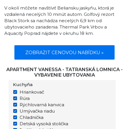
V okolí môžete navštíviť Beliansku jaskyňu, ktorá je
vzdialená necelých 10 minút autom. Golfový rezort
Black Stork sa nachádza necelých 6,9 km od
ubytovacieho zariadenia. Thermal Park Vrbov a
Aquacity Poprad nájdete v okruhu 18 km.
ZOBRAZIT CENOVOU NABÍDKU »
APARTMENT VANESSA - TATRANSKÁ LOMNICA -
VYBAVENIE UBYTOVANIA
Kuchyňa
Hriankovač
Rúra
Rýchlovarná kanvica
Umývačka riadu
Chladnička
Detská vysoká stolička