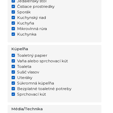
Jedálenský stôl
Čistiace prostriedky
Sporák
Kuchynský riad
Kuchyňa
Mikrovlnná rúra
Kuchynka
Kúpeľňa
Toaletný papier
Vaňa alebo sprchovací kút
Toaleta
Sušič vlasov
Uteráky
Súkromná kúpeľňa
Bezplatné toaletné potreby
Sprchovací kút
Média/Technika