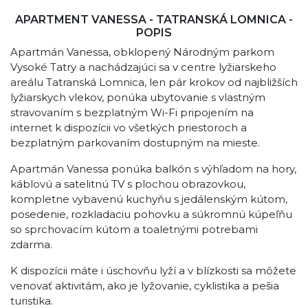
APARTMENT VANESSA - TATRANSKÁ LOMNICA -
POPIS
Apartmán Vanessa, obklopený Národným parkom
Vysoké Tatry a nachádzajúci sa v centre lyžiarskeho
areálu Tatranská Lomnica, len pár krokov od najbližších
lyžiarskych vlekov, ponúka ubytovanie s vlastným
stravovaním s bezplatným Wi-Fi pripojením na
internet k dispozícii vo všetkých priestoroch a
bezplatným parkovaním dostupným na mieste.
Apartmán Vanessa ponúka balkón s výhľadom na hory,
káblovú a satelitnú TV s plochou obrazovkou,
kompletne vybavenú kuchyňu s jedálenským kútom,
posedenie, rozkladaciu pohovku a súkromnú kúpeľňu
so sprchovacím kútom a toaletnými potrebami
zdarma.
K dispozícii máte i úschovňu lyží a v blízkosti sa môžete
venovať aktivitám, ako je lyžovanie, cyklistika a pešia
turistika.