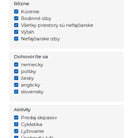
Rôzne
Kúrenie
Rodinné izby
Všetky priestory sú nefajčiarske
Výťah
Nefajčiarske izby
Dohovoríte sa
nemecky
poľsky
česky
anglicky
slovensky
Aktivity
Predaj skipasov
Cyklistika
Lyžovanie
Úschovňa lyží