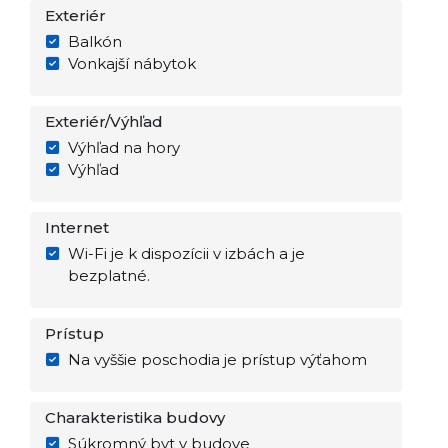
Exteriér
Balkón
Vonkajší nábytok
Exteriér/Výhľad
Výhľad na hory
Výhľad
Internet
Wi-Fi je k dispozícii v izbách a je
bezplatné.
Prístup
Na vyššie poschodia je prístup výťahom
Charakteristika budovy
Súkromný byt v budove