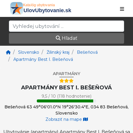
Hľadať
Slovensko
Žilinský kraj
Bešeňová
Apartmány Best I. Bešeňová
APARTMÁNY
APARTMÁNY BEST I. BEŠEŇOVÁ
9,5 / 10 (118 hodnotenie)
Bešeňová 63 49°06'01.0"N 19°26'30.4"E, 034 83 Bešeňová,
Slovensko
Zobraziť na mape
Ubytovánie (apartmány) Apartmány Best I. Bešeňová sa