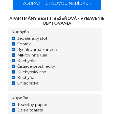
ZOBRAZIT CENOVOU NABÍDKU »
APARTMÁNY BEST I. BEŠEŇOVÁ - VYBAVENIE
UBYTOVANIA
Kuchyňa
Jedálenský stôl
Sporák
Rýchlovarná kanvica
Mikrovlnná rúra
Kuchynka
Čistiace prostriedky
Kuchynský riad
Kuchyňa
Chladnička
Kúpeľňa
Toaletný papier
Ďalšia toaleta