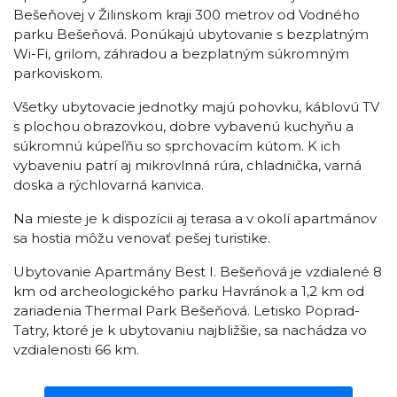
Bešeňovej v Žilinskom kraji 300 metrov od Vodného
parku Bešeňová. Ponúkajú ubytovanie s bezplatným
Wi-Fi, grilom, záhradou a bezplatným súkromným
parkoviskom.
Všetky ubytovacie jednotky majú pohovku, káblovú TV
s plochou obrazovkou, dobre vybavenú kuchyňu a
súkromnú kúpeľňu so sprchovacím kútom. K ich
vybaveniu patrí aj mikrovlnná rúra, chladnička, varná
doska a rýchlovarná kanvica.
Na mieste je k dispozícii aj terasa a v okolí apartmánov
sa hostia môžu venovať pešej turistike.
Ubytovanie Apartmány Best I. Bešeňová je vzdialené 8
km od archeologického parku Havránok a 1,2 km od
zariadenia Thermal Park Bešeňová. Letisko Poprad-
Tatry, ktoré je k ubytovaniu najbližšie, sa nachádza vo
vzdialenosti 66 km.