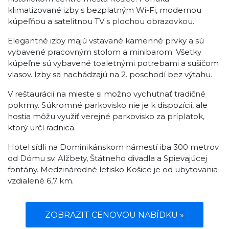
klimatizované izby s bezplatným Wi-Fi, modernou
kúpeľňou a satelitnou TV s plochou obrazovkou.
Elegantné izby majú vstavané kamenné prvky a sú
vybavené pracovným stolom a minibarom. Všetky
kúpeľne sú vybavené toaletnými potrebami a sušičom
vlasov. Izby sa nachádzajú na 2. poschodí bez výťahu.
V reštaurácii na mieste si možno vychutnať tradičné
pokrmy. Súkromné parkovisko nie je k dispozícii, ale
hostia môžu využiť verejné parkovisko za príplatok,
ktorý určí radnica.
Hotel sídli na Dominikánskom námestí iba 300 metrov
od Dómu sv. Alžbety, Štátneho divadla a Spievajúcej
fontány. Medzinárodné letisko Košice je od ubytovania
vzdialené 6,7 km.
ZOBRAZIT CENOVOU NABÍDKU »