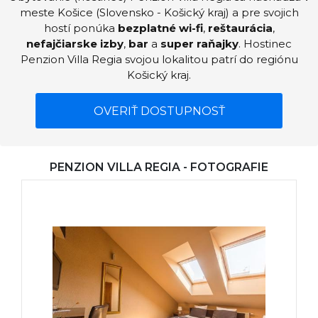
meste Košice (Slovensko - Košický kraj) a pre svojich
hostí ponúka
bezplatné wi-fi
,
reštaurácia
,
nefajčiarske izby
,
bar
a
super raňajky
. Hostinec
Penzion Villa Regia svojou lokalitou patrí do regiónu
Košický kraj.
OVERIŤ DOSTUPNOSŤ
PENZION VILLA REGIA - FOTOGRAFIE