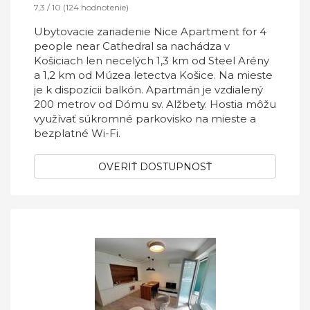
7,3 / 10 (124 hodnotenie)
Ubytovacie zariadenie Nice Apartment for 4
people near Cathedral sa nachádza v
Košiciach len necelých 1,3 km od Steel Arény
a 1,2 km od Múzea letectva Košice. Na mieste
je k dispozícii balkón. Apartmán je vzdialený
200 metrov od Dómu sv. Alžbety. Hostia môžu
využívať súkromné parkovisko na mieste a
bezplatné Wi-Fi.
OVERIŤ DOSTUPNOSŤ