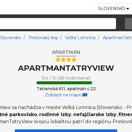
SLOVENSKO
Slovensko
Prešovský kraj
Veľká Lomnica
ApartmanTatr
APARTMÁN
APARTMANTATRYVIEW
9,4 / 10 (58 hodnotenie)
Tatranská 611, apatmán c.22
Zobraziť na mape
ew sa nachádza v meste Veľká Lomnica (Slovensko - Preš
tné parkovisko
,
rodinné izby
,
nefajčiarske izby
,
fitn
anTatryView svojou lokalitou patrí do regiónu Prešovsk