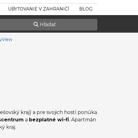
UBYTOVANIE V ZAHRANIČÍ
BLOG
Hľadať
yView
ovský kraj) a pre svojich hostí ponúka
escentrum
a
bezplatné wi-fi
. Apartmán
ý kraj.