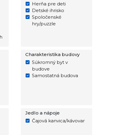
Herňa pre deti
Detské ihrisko
Spoločenské
hry/puzzle
h
Charakteristika budovy
Súkromný byt v
budove
Samostatná budova
Jedlo a nápoje
Čajová kanvica/kávovar