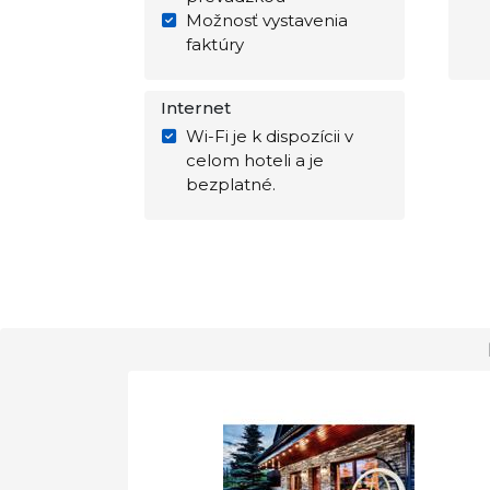
Možnosť vystavenia
faktúry
Internet
Wi-Fi je k dispozícii v
celom hoteli a je
bezplatné.