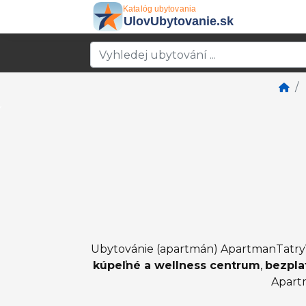
Ubytovánie (apartmán) ApartmanTatryVi
kúpeľné a wellness centrum
,
bezpla
Apartm