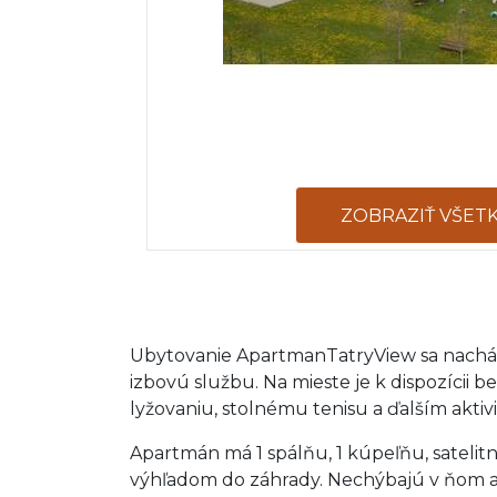
ZOBRAZIŤ VŠET
Ubytovanie ApartmanTatryView sa nachádz
izbovú službu. Na mieste je k dispozícii 
lyžovaniu, stolnému tenisu a ďalším aktiv
Apartmán má 1 spálňu, 1 kúpeľňu, sateli
výhľadom do záhrady. Nechýbajú v ňom ani