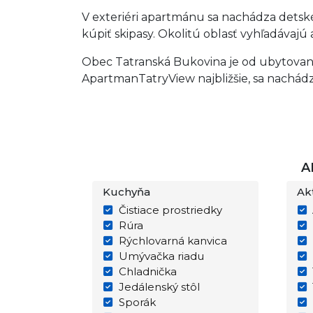
V exteriéri apartmánu sa nachádza detské 
kúpiť skipasy. Okolitú oblasť vyhľadávajú aj
Obec Tatranská Bukovina je od ubytovania
ApartmanTatryView najbližšie, sa nachádz
A
Kuchyňa
Akt
Čistiace prostriedky
Rúra
Rýchlovarná kanvica
Umývačka riadu
Chladnička
Jedálenský stôl
Sporák