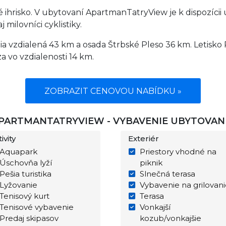
ihrisko. V ubytovaní ApartmanTatryView je k dispozícii 
 milovníci cyklistiky.
 vzdialená 43 km a osada Štrbské Pleso 36 km. Letisko 
a vo vzdialenosti 14 km.
ZOBRAZIT CENOVOU NABÍDKU »
PARTMANTATRYVIEW - VYBAVENIE UBYTOVAN
ivity
Exteriér
Aquapark
Priestory vhodné na
Úschovňa lyží
piknik
Pešia turistika
Slnečná terasa
Lyžovanie
Vybavenie na grilovani
Tenisový kurt
Terasa
Tenisové vybavenie
Vonkajší
Predaj skipasov
kozub/vonkajšie