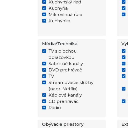
Kuchynský riad
Kuchyňa
Mikrovlnná rúra
Kuchynka
Média/Technika
Vy
TV s plochou
obrazovkou
Satelitné kanály
DVD prehrávač
TV
Streamovacie služby
(napr. Netflix)
Káblové kanály
CD prehrávač
Rádio
Obývacie priestory
Ex