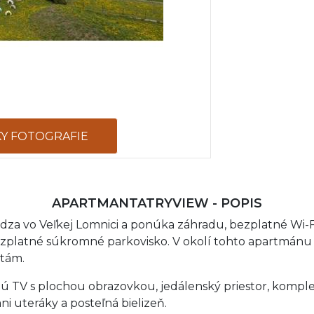
KY FOTOGRAFIE
APARTMANTATRYVIEW - POPIS
a vo Veľkej Lomnici a ponúka záhradu, bezplatné Wi-Fi
bezplatné súkromné parkovisko. V okolí tohto apartmánu 
itám.
tnú TV s plochou obrazovkou, jedálenský priestor, komp
 uteráky a posteľná bielizeň.