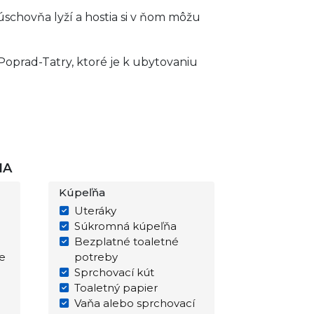
úschovňa lyží a hostia si v ňom môžu
Poprad-Tatry, ktoré je k ubytovaniu
IA
Kúpeľňa
Uteráky
Súkromná kúpeľňa
Bezplatné toaletné
e
potreby
Sprchovací kút
Toaletný papier
Vaňa alebo sprchovací