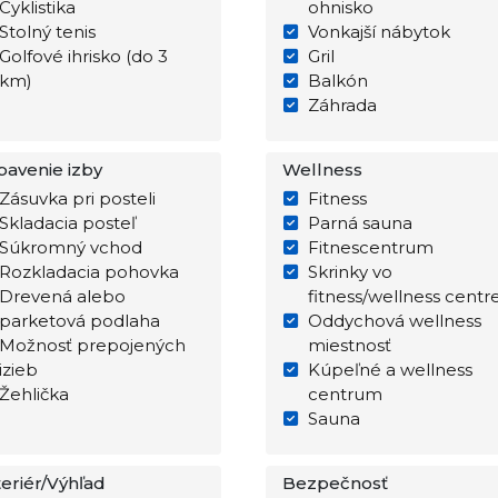
Cyklistika
ohnisko
Stolný tenis
Vonkajší nábytok
Golfové ihrisko (do 3
Gril
km)
Balkón
Záhrada
bavenie izby
Wellness
Zásuvka pri posteli
Fitness
Skladacia posteľ
Parná sauna
Súkromný vchod
Fitnescentrum
Rozkladacia pohovka
Skrinky vo
Drevená alebo
fitness/wellness centr
parketová podlaha
Oddychová wellness
Možnosť prepojených
miestnosť
izieb
Kúpeľné a wellness
Žehlička
centrum
Sauna
teriér/Výhľad
Bezpečnosť