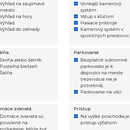
Výhľad na zaujímavé
Vonkajší kamerový
miesto
systém
Výhľad na hory
Vstup s kľúčom
Výhľad
Hasiace prístroje
Výhľad do záhrady
Kamerový systém v
spoločných priestoroc
álňa
Parkovanie
Skriňa alebo šatník
Bezplatné súkromné
Posteľná bielizeň
parkovisko je k
Šatňa
dispozícii na mieste
(rezervácia nie je
potrebná).
Parkovanie na ulici
máce zvieratá
Prístup
Domáce zvieratá sú
Na vyššie poschodia je
povolené na
prístup výťahom
požiadanie. Môže byť