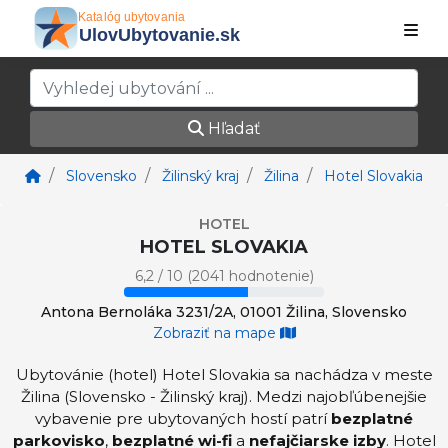
Hľadať
Slovensko
Žilinský kraj
Žilina
Hotel Slovakia
HOTEL
HOTEL SLOVAKIA
6,2 / 10 (2041 hodnotenie)
Antona Bernoláka 3231/2A, 01001 Žilina, Slovensko
Zobraziť na mape
Ubytovánie (hotel) Hotel Slovakia sa nachádza v meste
Žilina (Slovensko - Žilinský kraj). Medzi najobľúbenejšie
vybavenie pre ubytovaných hostí patrí
bezplatné
parkovisko
,
bezplatné wi-fi
a
nefajčiarske izby
. Hotel