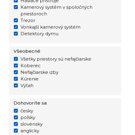
Hasiace prístroje
Kamerový systém v spoločných
priestoroch
Trezor
Vonkajší kamerový systém
Detektory dymu
Všeobecné
Všetky priestory sú nefajčiarske
Koberec
Nefajčiarske izby
Kúrenie
Výťah
Dohovoríte sa
česky
poľsky
slovensky
anglicky