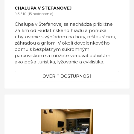
CHALUPA V ŠTEFANOVEJ
9,3 / 10 (15 hodnotenie)
Chalupa v Štefanovej sa nachádza približne
24 km od Budatínskeho hradu a ponúka
ubytovanie s výhľadom na hory, reštauráciou,
záhradou a grilom. V okolí dovolenkového
domu s bezplatným súkromným
parkoviskom sa môžete venovať aktivitám
ako pešia turistika, lyžovanie a cyklistika.
OVERIŤ DOSTUPNOSŤ