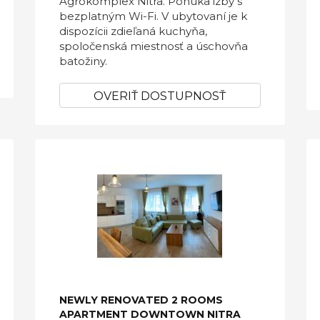
Agrokomplex Nitra. Ponúka izby s
bezplatným Wi-Fi. V ubytovaní je k
dispozícii zdieľaná kuchyňa,
spoločenská miestnosť a úschovňa
batožiny.
OVERIŤ DOSTUPNOSŤ
NEWLY RENOVATED 2 ROOMS
APARTMENT DOWNTOWN NITRA