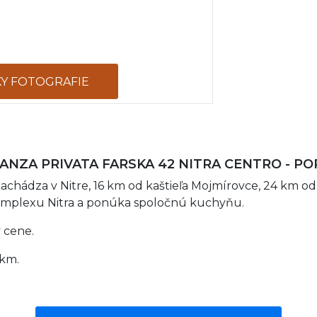
KY FOTOGRAFIE
ANZA PRIVATA FARSKA 42 NITRA CENTRO - PO
 nachádza v Nitre, 16 km od kaštieľa Mojmírovce, 24 km 
omplexu Nitra a ponúka spoločnú kuchyňu.
 cene.
 km.