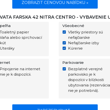
ZOBRAZIT CENOVOU NABÍDKU »
VATA FARSKA 42 NITRA CENTRO - VYBAVENIE
peľňa
Všeobecné
Toaletný papier
Všetky priestory sú
Vaňa alebo sprchovací
nefajčiarske
kút
Nefajčiarske izby
Uteráky
Kúrenie
ternet
Parkovanie
Pripojenie na internet
Bezplatné verejné
nie je k dispozícii.
parkovisko je k
dispozícii v blízkosti
ubytovania (rezervácia
nie je potrebná).