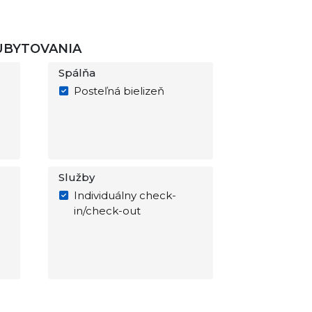
 UBYTOVANIA
Spálňa
Posteľná bielizeň
Služby
Individuálny check-
in/check-out