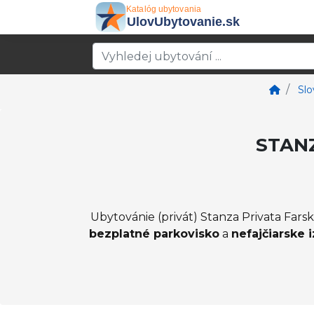
Sl
STANZ
Ubytovánie (privát) Stanza Privata Fars
bezplatné parkovisko
a
nefajčiarske 