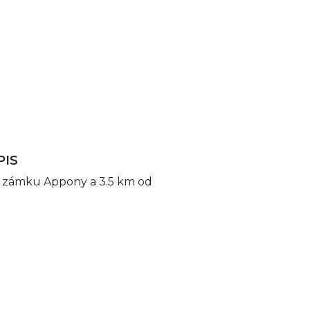
PIS
od zámku Appony a 3.5 km od