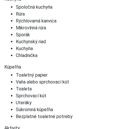
Spoločná kuchyňa
Rúra
Rýchlovarná kanvica
Mikrovlnná rúra
Sporák
Kuchynský riad
Kuchyňa
Chladnička
Kúpeľňa
Toaletný papier
Vaňa alebo sprchovací kút
Toaleta
Sprchovací kút
Uteráky
Súkromná kúpeľňa
Bezplatné toaletné potreby
Aktivity