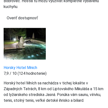
Bobrovec. Hostia tu môžu využívať kompletne vybavenú
kuchyňu.
Overiť dostupnosť
Horsky Hotel Mnich
7,9 / 10 (124 hodnotenie)
Horský hotel Mních sa nachádza v tichej lokalite v
Západných Tatrách, 8 km od Liptovského Mikuláša a 15 km
od lyžiarskeho strediska Jasná. Ponúka vám saunu, vírivku,
tenis, stolný tenis, veľké detské ihrisko a biliard.