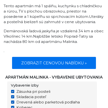
Tento apartmán má 1 spálňu, kuchynku s chladničkou
a rúrou, TV s plochou obrazovkou, priestor na
posedenie a 1 kúpeľňu so sprchovacím kútom.Uteráky
a posteľná bielizeň sú zahrnuté v cene ubytovania.
Demänovská ľadová jaskyňa je vzdialená 34 km a obec
Vlkolínec 14 km.Najbližšie letisko Poprad-Tatry sa
nachádza 80 km od apartmánu Malinka.
.
ZOBRAZIT CENOVOU NABÍDKU »
APARTMÁN MALINKA - VYBAVENIE UBYTOVANIA
Vybavenie izby
Zásuvka pri posteli
Skladacia posteľ
Drevená alebo parketová podlaha
Koberec