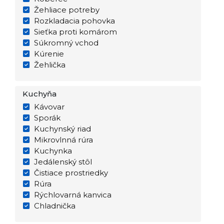
Žehliace potreby
Rozkladacia pohovka
Sieťka proti komárom
Súkromný vchod
Kúrenie
Žehlička
Kuchyňa
Kávovar
Sporák
Kuchynský riad
Mikrovlnná rúra
Kuchynka
Jedálenský stôl
Čistiace prostriedky
Rúra
Rýchlovarná kanvica
Chladnička