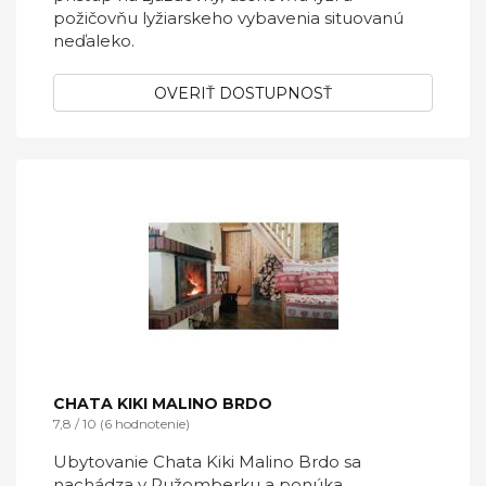
požičovňu lyžiarskeho vybavenia situovanú
neďaleko.
OVERIŤ DOSTUPNOSŤ
CHATA KIKI MALINO BRDO
7,8 / 10 (6 hodnotenie)
Ubytovanie Chata Kiki Malino Brdo sa
nachádza v Ružomberku a ponúka