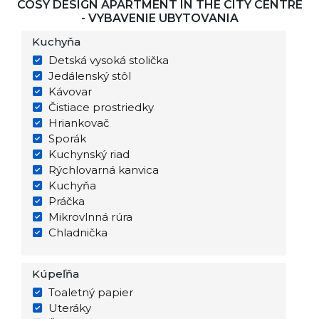
COSY DESIGN APARTMENT IN THE CITY CENTRE
- VYBAVENIE UBYTOVANIA
Kuchyňa
Detská vysoká stolička
Jedálenský stôl
Kávovar
Čistiace prostriedky
Hriankovač
Sporák
Kuchynský riad
Rýchlovarná kanvica
Kuchyňa
Práčka
Mikrovlnná rúra
Chladnička
Kúpeľňa
Toaletný papier
Uteráky