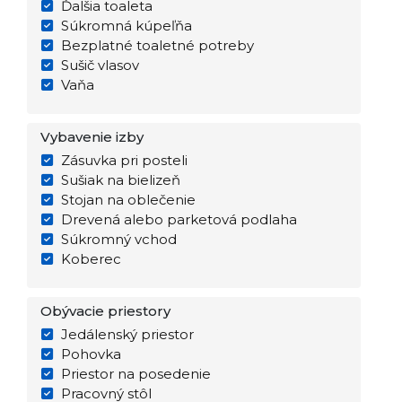
Ďalšia toaleta
Súkromná kúpeľňa
Bezplatné toaletné potreby
Sušič vlasov
Vaňa
Vybavenie izby
Zásuvka pri posteli
Sušiak na bielizeň
Stojan na oblečenie
Drevená alebo parketová podlaha
Súkromný vchod
Koberec
Obývacie priestory
Jedálenský priestor
Pohovka
Priestor na posedenie
Pracovný stôl