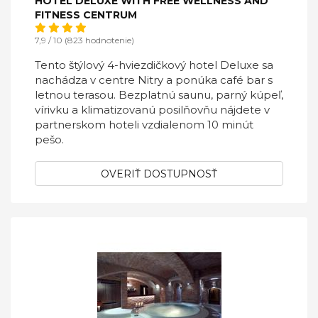
HOTEL DELUXE WITH FREE WELLNESS AND
FITNESS CENTRUM
7,9 / 10 (823 hodnotenie)
Tento štýlový 4-hviezdičkový hotel Deluxe sa
nachádza v centre Nitry a ponúka café bar s
letnou terasou. Bezplatnú saunu, parný kúpeľ,
vírivku a klimatizovanú posilňovňu nájdete v
partnerskom hoteli vzdialenom 10 minút
pešo.
OVERIŤ DOSTUPNOSŤ