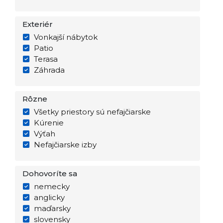
Exteriér
Vonkajší nábytok
Patio
Terasa
Záhrada
Rôzne
Všetky priestory sú nefajčiarske
Kúrenie
Výťah
Nefajčiarske izby
Dohovoríte sa
nemecky
anglicky
maďarsky
slovensky