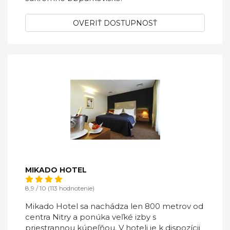
OVERIŤ DOSTUPNOSŤ
MIKADO HOTEL
8,9 / 10 (113 hodnotenie)
Mikado Hotel sa nachádza len 800 metrov od
centra Nitry a ponúka veľké izby s
priestrannou kúpeľňou. V hoteli je k dispozícii