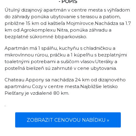
- POPIS
Útulný dizajnový apartmán v centre mesta s výhľadom
do záhrady ponúka ubytovanie s terasou a patiom,
približne 15 km od kaštieľa Mojmírovce.Nachádza sa 1.7
km od Agrokomplexu Nitra, ponúka záhradu a
bezplatné súkromné bbparkovisko.
Apartmán má 1 spálňu, kuchyňu s chladničkou a
mikrovlnnou rúrou, práčku a 1 kúpeľňu s bezplatnými
toaletnými potrebami a sušičom vlasov.Uteráky a
posteľná bielizeň sú zahrnuté v cene ubytovania.
Chateau Appony sa nachádza 24 km od dizajnového
apartmánu Cozy v centre mesta.Najbližšie letisko
Piešťany je vzdialené 80 km.
.
ZOBRAZIT CENOVOU NABÍDKU »