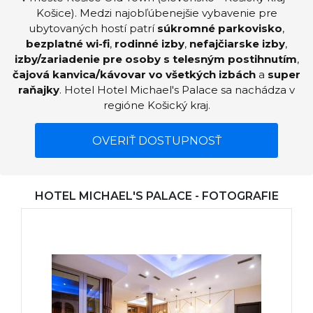
Košice). Medzi najobľúbenejšie vybavenie pre
ubytovaných hostí patrí
súkromné parkovisko
,
bezplatné wi-fi
,
rodinné izby
,
nefajčiarske izby
,
izby/zariadenie pre osoby s telesným postihnutím
,
čajová kanvica/kávovar vo všetkých izbách
a
super
raňajky
. Hotel Hotel Michael's Palace sa nachádza v
regióne Košický kraj.
OVERIŤ DOSTUPNOSŤ
HOTEL MICHAEL'S PALACE - FOTOGRAFIE