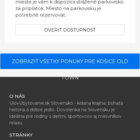
mieste je vám k dispozícii strážené parkovisko
za príplatok. Miesto na parkovisku je
potrebné rezervovať.
OVERIŤ DOSTUPNOSŤ
ZOBRAZIŤ VŠETKY PONUKY PRE KOŠICE OLD
TOWN
O NÁS
UlovUbytovanie.sk Slovensko - krásna krajina, bohatá
história a dobré jedlo. Dovolenka na Slovensku je
ideálna pre rodiny s deťmi, športovcov aj milovníkov
relaxu.
STRÁNKY