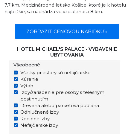
7,7 km. Medzinárodné letisko Košice, ktoré je k hotelu
najbližšie, sa nachádza vo vzdialenosti 8 km.
ZOBRAZIT CENOVOU NABÍDKU »
HOTEL MICHAEL'S PALACE - VYBAVENIE
UBYTOVANIA
Všeobecné
Všetky priestory sú nefajčiarske
Kúrenie
Výťah
Izby/zariadenie pre osoby s telesným
postihnutím
Drevená alebo parketová podlaha
Odhlučnené izby
Rodinné izby
Nefajčiarske izby