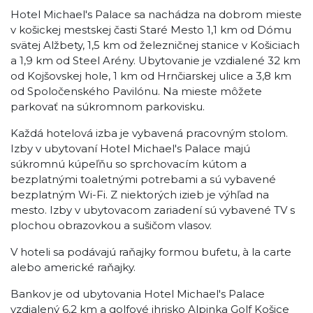
Hotel Michael's Palace sa nachádza na dobrom mieste
v košickej mestskej časti Staré Mesto 1,1 km od Dómu
svätej Alžbety, 1,5 km od železničnej stanice v Košiciach
a 1,9 km od Steel Arény. Ubytovanie je vzdialené 32 km
od Kojšovskej hole, 1 km od Hrnčiarskej ulice a 3,8 km
od Spoločenského Pavilónu. Na mieste môžete
parkovať na súkromnom parkovisku.
Každá hotelová izba je vybavená pracovným stolom.
Izby v ubytovaní Hotel Michael's Palace majú
súkromnú kúpeľňu so sprchovacím kútom a
bezplatnými toaletnými potrebami a sú vybavené
bezplatným Wi-Fi. Z niektorých izieb je výhľad na
mesto. Izby v ubytovacom zariadení sú vybavené TV s
plochou obrazovkou a sušičom vlasov.
V hoteli sa podávajú raňajky formou bufetu, à la carte
alebo americké raňajky.
Bankov je od ubytovania Hotel Michael's Palace
vzdialený 6,2 km a golfové ihrisko Alpinka Golf Košice