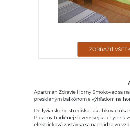
ZOBRAZIŤ VŠET
Apartmán Zdravie Horný Smokovec sa na
preskleným balkónom a výhľadom na hory
Do lyžiarskeho strediska Jakubkova lúka
Pokrmy tradičnej slovenskej kuchyne si vy
električková zastávka sa nachádza vo vzd