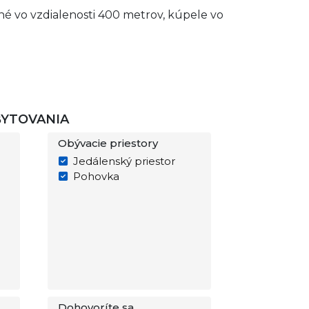
ané vo vzdialenosti 400 metrov, kúpele vo
BYTOVANIA
Obývacie priestory
Jedálenský priestor
Pohovka
Dohovoríte sa