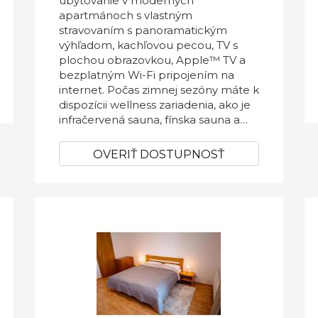
ubytovanie v moderných
apartmánoch s vlastným
stravovaním s panoramatickým
výhľadom, kachľovou pecou, TV s
plochou obrazovkou, Apple™ TV a
bezplatným Wi-Fi pripojením na
internet. Počas zimnej sezóny máte k
dispozícii wellness zariadenia, ako je
infračervená sauna, fínska sauna a
vonkajšia vírivka.
OVERIŤ DOSTUPNOSŤ