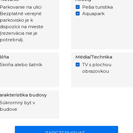
Parkovanie na ulici
Pešia turistika
Bezplatné verejné
Aquapark
parkovisko je k
dispozícii na mieste
(rezervácia nie je
potrebná).
álňa
Média/Technika
Skriňa alebo šatník
TV s plochou
obrazovkou
arakteristika budovy
Súkromný byt v
budove