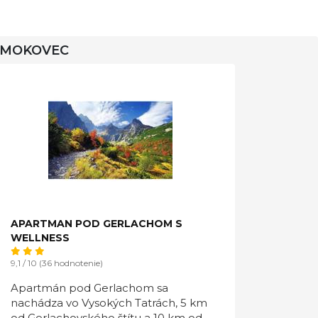
 SMOKOVEC
APARTMAN POD GERLACHOM S
WELLNESS
9,1 / 10 (36 hodnotenie)
Apartmán pod Gerlachom sa
nachádza vo Vysokých Tatrách, 5 km
od Gerlachovského štítu a 10 km od