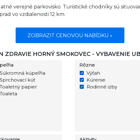
latné verejné parkovisko. Turistické chodníky sú situov
rad vo vzdialenosti 12 km.
ZOBRAZIT CENOVOU NABÍDKU »
 ZDRAVIE HORNÝ SMOKOVEC - VYBAVENIE U
peľňa
Rôzne
Súkromná kúpeľňa
Výťah
Sprchovací kút
Kúrenie
Toaletný papier
Rodinné izby
Toaleta
rkovanie
Aktivity