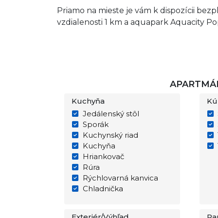
Priamo na mieste je vám k dispozícii bezp
vzdialenosti 1 km a aquapark Aquacity Pop
APARTMÁN
Kuchyňa
Kú
Jedálenský stôl
Sporák
Kuchynský riad
Kuchyňa
Hriankovač
Rúra
Rýchlovarná kanvica
Chladnička
Exteriér/Výhľad
Pa