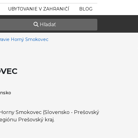
UBYTOVANIE V ZAHRANIČÍ
BLOG
Hľadať
ravie Horný Smokovec
OVEC
ensko
 Horny Smokovec (Slovensko - Prešovský
egiónu Prešovský kraj.