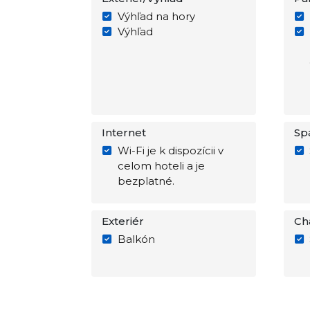
Výhľad na hory
Výhľad
Internet
Sp
Wi-Fi je k dispozícii v
celom hoteli a je
bezplatné.
Exteriér
Ch
Balkón