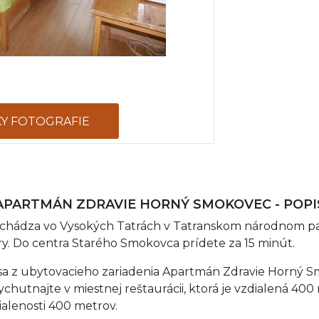
KY FOTOGRAFIE
APARTMÁN ZDRAVIE HORNÝ SMOKOVEC - POPI
chádza vo Vysokých Tatrách v Tatranskom národnom pa
. Do centra Starého Smokovca prídete za 15 minút.
 sa z ubytovacieho zariadenia Apartmán Zdravie Horný 
chutnajte v miestnej reštaurácii, ktorá je vzdialená 400
ialenosti 400 metrov.