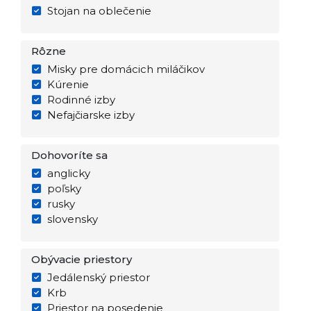
Stojan na oblečenie
Rôzne
Misky pre domácich miláčikov
Kúrenie
Rodinné izby
Nefajčiarske izby
Dohovoríte sa
anglicky
poľsky
rusky
slovensky
Obývacie priestory
Jedálenský priestor
Krb
Priestor na posedenie