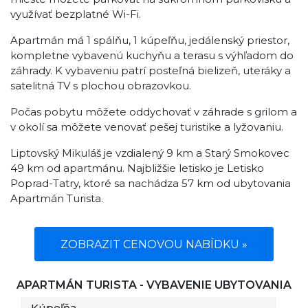
využívať bezplatné Wi-Fi.
Apartmán má 1 spálňu, 1 kúpeľňu, jedálenský priestor,
kompletne vybavenú kuchyňu a terasu s výhľadom do
záhrady. K vybaveniu patrí posteľná bielizeň, uteráky a
satelitná TV s plochou obrazovkou.
Počas pobytu môžete oddychovať v záhrade s grilom a
v okolí sa môžete venovať pešej turistike a lyžovaniu.
Liptovský Mikuláš je vzdialený 9 km a Starý Smokovec
49 km od apartmánu. Najbližšie letisko je Letisko
Poprad-Tatry, ktoré sa nachádza 57 km od ubytovania
Apartmán Turista.
ZOBRAZIT CENOVOU NABÍDKU »
APARTMÁN TURISTA - VYBAVENIE UBYTOVANIA
Kúpeľňa