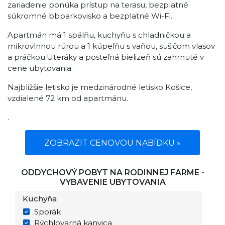
zariadenie ponúka prístup na terasu, bezplatné
súkromné bbparkovisko a bezplatné Wi-Fi.
Apartmán má 1 spálňu, kuchyňu s chladničkou a
mikrovlnnou rúrou a 1 kúpeľňu s vaňou, sušičom vlasov
a práčkou.Uteráky a posteľná bielizeň sú zahrnuté v
cene ubytovania.
Najbližšie letisko je medzinárodné letisko Košice,
vzdialené 72 km od apartmánu.
.
ZOBRAZIT CENOVOU NABÍDKU »
ODDYCHOVÝ POBYT NA RODINNEJ FARME -
VYBAVENIE UBYTOVANIA
Kuchyňa
Sporák
Rýchlovarná kanvica