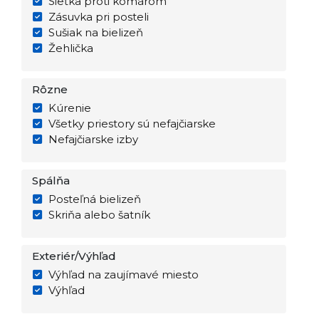
Sieťka proti komárom
Zásuvka pri posteli
Sušiak na bielizeň
Žehlička
Rôzne
Kúrenie
Všetky priestory sú nefajčiarske
Nefajčiarske izby
Spálňa
Posteľná bielizeň
Skriňa alebo šatník
Exteriér/Výhľad
Výhľad na zaujímavé miesto
Výhľad