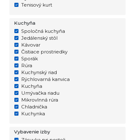
Tenisový kurt
Kuchyňa
Spoločná kuchyňa
Jedálenský stôl
Kávovar
Čistiace prostriedky
Sporák
Rúra
Kuchynský riad
Rýchlovarná kanvica
Kuchyňa
Umývačka riadu
Mikrovlnná rúra
Chladnička
Kuchynka
Vybavenie izby
Zásuvka pri posteli