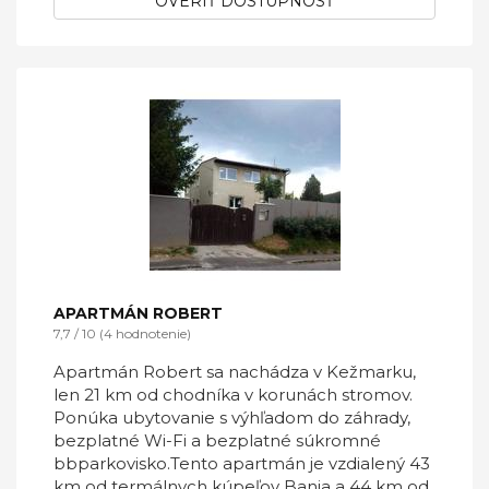
OVERIŤ DOSTUPNOSŤ
APARTMÁN ROBERT
7,7 / 10 (4 hodnotenie)
Apartmán Robert sa nachádza v Kežmarku,
len 21 km od chodníka v korunách stromov.
Ponúka ubytovanie s výhľadom do záhrady,
bezplatné Wi-Fi a bezplatné súkromné
bbparkovisko.Tento apartmán je vzdialený 43
km od termálnych kúpeľov Bania a 44 km od