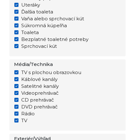
Uteráky
Ďalšia toaleta
Vaňa alebo sprchovací kút
Súkromná kúpeľňa
Toaleta
Bezplatné toaletné potreby
Sprchovací kút
Média/Technika
TV s plochou obrazovkou
Káblové kanály
Satelitné kanály
Videoprehrávač
CD prehrávač
DVD prehrávač
Rádio
TV
Exteriér/Výhľad