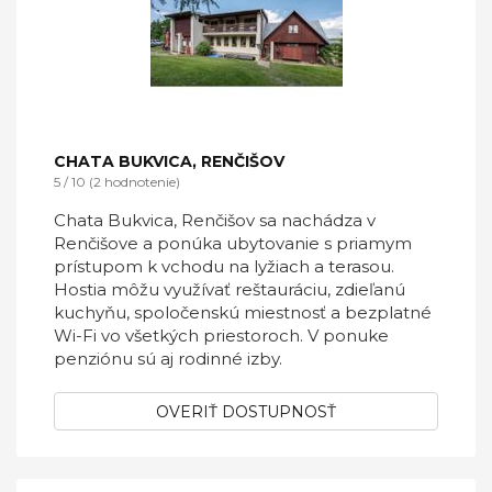
CHATA BUKVICA, RENČIŠOV
5 / 10 (2 hodnotenie)
Chata Bukvica, Renčišov sa nachádza v
Renčišove a ponúka ubytovanie s priamym
prístupom k vchodu na lyžiach a terasou.
Hostia môžu využívať reštauráciu, zdieľanú
kuchyňu, spoločenskú miestnosť a bezplatné
Wi-Fi vo všetkých priestoroch. V ponuke
penziónu sú aj rodinné izby.
OVERIŤ DOSTUPNOSŤ