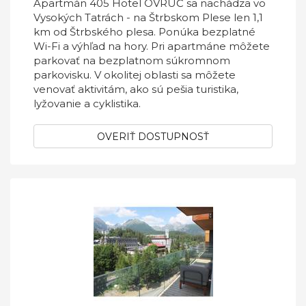
Apartmán 405 Hotel OVRUČ sa nachádza vo
Vysokých Tatrách - na Štrbskom Plese len 1,1
km od Štrbského plesa. Ponúka bezplatné
Wi-Fi a výhľad na hory. Pri apartmáne môžete
parkovať na bezplatnom súkromnom
parkovisku. V okolitej oblasti sa môžete
venovať aktivitám, ako sú pešia turistika,
lyžovanie a cyklistika.
OVERIŤ DOSTUPNOSŤ