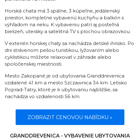
Horská chata má 3 spálne, 3 kúpeľne, jedálenský
priestor, kompletne vybavenú kuchyňu a balkón s
výhľadom na rieku. K vybaveniu patrí aj posteľná
bielizeň, uteráky a satelitná TV s plochou obrazovkou.
V exteriéri horskej chaty sa nachádza detské ihrisko. Po
dni strávenom pešou turistikou, lyžovaním alebo
cyklistikou môžete relaxovať v záhrade alebo
spoločenskej miestnosti.
Mesto Zakopané je od ubytovania Granddrevenica
vzdialené 41 km a mesto Szczawnica 34 km. Letisko
Poprad-Tatry, ktoré je k ubytovaniu najbližšie, sa
nachádza vo vzdialenosti 56 km.
ZOBRAZIT CENOVOU NABÍDKU »
GRANDDREVENICA - VYBAVENIE UBYTOVANIA