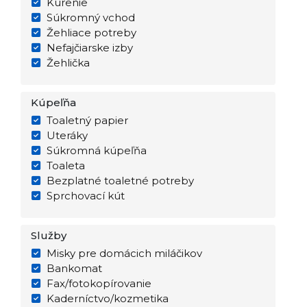
Kúrenie
Súkromný vchod
Žehliace potreby
Nefajčiarske izby
Žehlička
Kúpeľňa
Toaletný papier
Uteráky
Súkromná kúpeľňa
Toaleta
Bezplatné toaletné potreby
Sprchovací kút
Služby
Misky pre domácich miláčikov
Bankomat
Fax/fotokopírovanie
Kaderníctvo/kozmetika