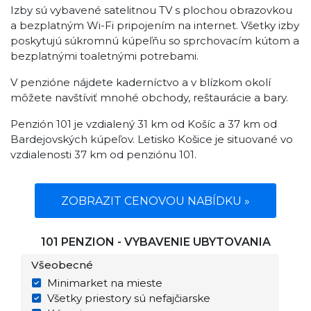
Izby sú vybavené satelitnou TV s plochou obrazovkou
a bezplatným Wi-Fi pripojením na internet. Všetky izby
poskytujú súkromnú kúpeľňu so sprchovacím kútom a
bezplatnými toaletnými potrebami.
V penzióne nájdete kaderníctvo a v blízkom okolí
môžete navštíviť mnohé obchody, reštaurácie a bary.
Penzión 101 je vzdialený 31 km od Košíc a 37 km od
Bardejovských kúpeľov. Letisko Košice je situované vo
vzdialenosti 37 km od penziónu 101.
ZOBRAZIT CENOVOU NABÍDKU »
101 PENZION - VYBAVENIE UBYTOVANIA
Všeobecné
Minimarket na mieste
Všetky priestory sú nefajčiarske