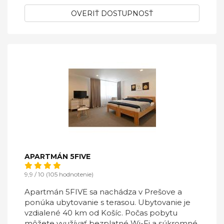
OVERIŤ DOSTUPNOSŤ
APARTMÁN 5FIVE
9,9 / 10 (105 hodnotenie)
Apartmán 5FIVE sa nachádza v Prešove a
ponúka ubytovanie s terasou. Ubytovanie je
vzdialené 40 km od Košíc. Počas pobytu
môžete využívať bezplatné Wi-Fi a súkromné