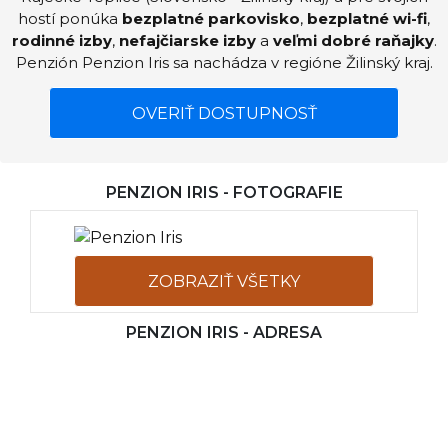
hostí ponúka
bezplatné parkovisko
,
bezplatné wi-fi
,
rodinné izby
,
nefajčiarske izby
a
veľmi dobré raňajky
.
Penzión Penzion Iris sa nachádza v regióne Žilinský kraj.
OVERIŤ DOSTUPNOSŤ
PENZION IRIS - FOTOGRAFIE
ZOBRAZIŤ VŠETKY
PENZION IRIS - ADRESA
FOTOGRAFIE