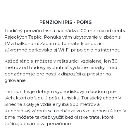
PENZION IRIS - POPIS
Tradičný penzión Iris sa nachádza 100 metrov od centra
Rajeckých Teplíc. Ponúka vám ubytovanie v izbách s
TV a balkónom. Zadarmo tu máte k dispozícii
súkromné parkovisko aj Wi-Fi pripojenie na internet.
Každé ráno si môžete v reštaurácii vzdialenej len 30
metrov od budovy vychutnať výdatné raňajky. Pred
penziónom je pre hostí k dispozícii aj priestor na
grilovanie.
Penzión Iris je dobrým východiskovým bodom pre
tých, ktorí obľubujú pešiu turistiku. Turistický chodník
Slnečné skaly je vzdialený iba 500 metrov a
Kuneradský zámok sa nachádza vo vzdialenosti 4 km. V
zime môžete taktiež využiť bežkárske trate, ktoré
začínajú priamo za penziónom.