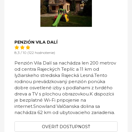
PENZIÓN VILA DALÍ
8,3 / 10 (122 hodnotenie)
Penzión Vila Dalí sa nachádza len 200 metrov
od centra Rajeckých Teplíc a 11 km od
lyžiarskeho strediska Rajecká Lesná.Tento
rodinou prevádzkovaný penzión ponúka
dobre osvetlené izby s podlahami z tvrdého
dreva a TV s plochou obrazovkou.K dispozícii
je bezplatné Wi-Fi pripojenie na
internet.Snowland Valčianska dolina sa
nachádza 62 km od ubytovacieho zariadenia.
OVERIŤ DOSTUPNOSŤ