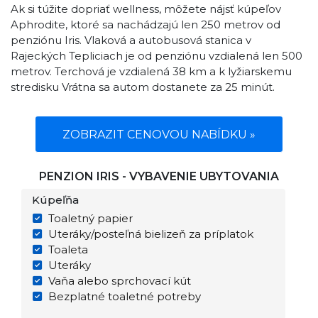
Ak si túžite dopriať wellness, môžete nájsť kúpeľov
Aphrodite, ktoré sa nachádzajú len 250 metrov od
penziónu Iris. Vlaková a autobusová stanica v
Rajeckých Tepliciach je od penziónu vzdialená len 500
metrov. Terchová je vzdialená 38 km a k lyžiarskemu
stredisku Vrátna sa autom dostanete za 25 minút.
ZOBRAZIT CENOVOU NABÍDKU »
PENZION IRIS - VYBAVENIE UBYTOVANIA
Kúpeľňa
Toaletný papier
Uteráky/posteľná bielizeň za príplatok
Toaleta
Uteráky
Vaňa alebo sprchovací kút
Bezplatné toaletné potreby