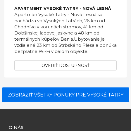
APARTMENT VYSOKÉ TATRY - NOVÁ LESNÁ
Apartmán Vysoké Tatry - Nová Lesná sa
nachádza vo Vysokých Tatrách, 26 km od
Chodníka v korunách stromov, 41 km od
Dobšinskej ľadovej jaskyne a 48 km od
termálnych kúpeľov Bania.Ubytovanie je
vzdialené 23 km od Štrbského Plesa a ponúka
bezplatné Wi-Fi v celom objekte.
OVERIŤ DOSTUPNOSŤ
ZOBRAZIŤ VŠETKY PONUKY PRE VYSOKÉ TATRY
O NÁS