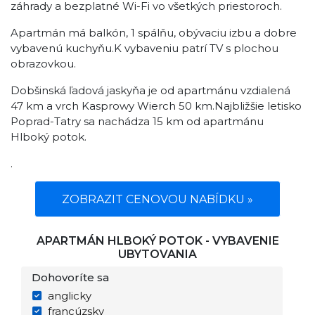
záhrady a bezplatné Wi-Fi vo všetkých priestoroch.
Apartmán má balkón, 1 spálňu, obývaciu izbu a dobre
vybavenú kuchyňu.K vybaveniu patrí TV s plochou
obrazovkou.
Dobšinská ľadová jaskyňa je od apartmánu vzdialená
47 km a vrch Kasprowy Wierch 50 km.Najbližšie letisko
Poprad-Tatry sa nachádza 15 km od apartmánu
Hlboký potok.
.
ZOBRAZIT CENOVOU NABÍDKU »
APARTMÁN HLBOKÝ POTOK - VYBAVENIE
UBYTOVANIA
Dohovoríte sa
anglicky
francúzsky