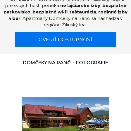
pre svojich hostí ponúka
nefajčiarske izby
,
bezplatné
parkovisko
,
bezplatné wi-fi
,
reštaurácia
,
rodinné izby
a
bar
. Apartmány Domčeky na Ranči sa nachádza v
regióne Žilinský kraj.
OVERIŤ DOSTUPNOSŤ
DOMČEKY NA RANČI - FOTOGRAFIE