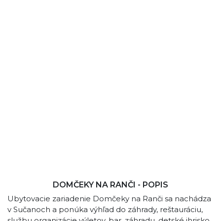
DOMČEKY NA RANČI - POPIS
Ubytovacie zariadenie Domčeky na Ranči sa nachádza
v Sučanoch a ponúka výhľad do záhrady, reštauráciu,
službu organizácie výletov, bar, záhradu, detské ihrisko