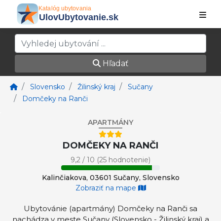
Hľadať
Slovensko
Žilinský kraj
Sučany
Domčeky na Ranči
APARTMÁNY
DOMČEKY NA RANČI
9,2 / 10 (25 hodnotenie)
Kalinčiakova, 03601 Sučany, Slovensko
Zobraziť na mape
Ubytovánie (apartmány) Domčeky na Ranči sa
nachádza v meste Sučany (Slovensko - Žilinský kraj) a