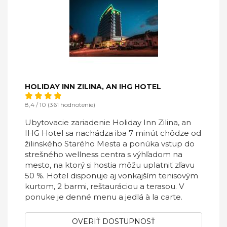
HOLIDAY INN ZILINA, AN IHG HOTEL
8,4 / 10 (361 hodnotenie)
Ubytovacie zariadenie Holiday Inn Zilina, an
IHG Hotel sa nachádza iba 7 minút chôdze od
žilinského Starého Mesta a ponúka vstup do
strešného wellness centra s výhľadom na
mesto, na ktorý si hostia môžu uplatniť zľavu
50 %. Hotel disponuje aj vonkajším tenisovým
kurtom, 2 barmi, reštauráciou a terasou. V
ponuke je denné menu a jedlá à la carte.
OVERIŤ DOSTUPNOSŤ