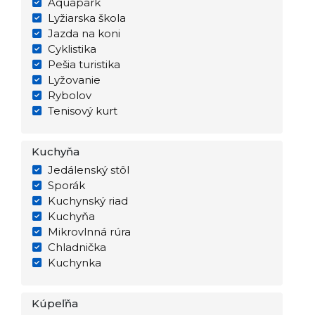
Aquapark
Lyžiarska škola
Jazda na koni
Cyklistika
Pešia turistika
Lyžovanie
Rybolov
Tenisový kurt
Kuchyňa
Jedálenský stôl
Sporák
Kuchynský riad
Kuchyňa
Mikrovlnná rúra
Chladnička
Kuchynka
Kúpeľňa