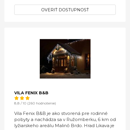
OVERIŤ DOSTUPNOSŤ
VILA FENIX B&B
8,8 / 10 (260 hodnotenie)
Vila Fenix B&B je ako stvorená pre rodinné
pobyty a nachádza sa v Ružomberku, 6 km od
lyžiarskeho areálu Malinô Brdo. Hrad Likava je