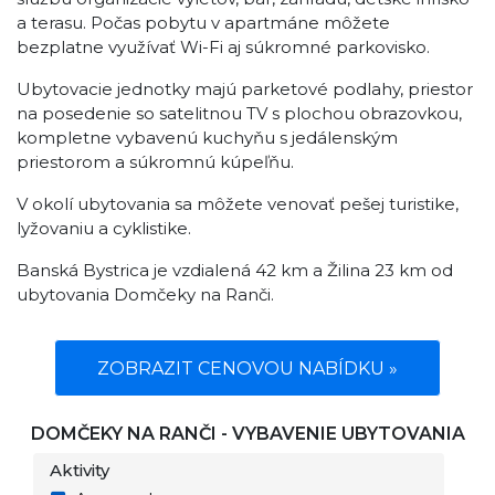
a terasu. Počas pobytu v apartmáne môžete
bezplatne využívať Wi-Fi aj súkromné parkovisko.
Ubytovacie jednotky majú parketové podlahy, priestor
na posedenie so satelitnou TV s plochou obrazovkou,
kompletne vybavenú kuchyňu s jedálenským
priestorom a súkromnú kúpeľňu.
V okolí ubytovania sa môžete venovať pešej turistike,
lyžovaniu a cyklistike.
Banská Bystrica je vzdialená 42 km a Žilina 23 km od
ubytovania Domčeky na Ranči.
ZOBRAZIT CENOVOU NABÍDKU »
DOMČEKY NA RANČI - VYBAVENIE UBYTOVANIA
Aktivity