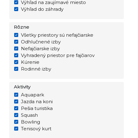
Výhľad na zaujímavé miesto
Výhľad do záhrady
Rôzne
Všetky priestory sú nefajčiarske
Odhlučnené izby
Nefajčiarske izby
Vyhradený priestor pre fajčiarov
Kúrenie
Rodinné izby
Aktivity
Aquapark
Jazda na koni
Pešia turistika
Squash
Bowling
Tenisový kurt