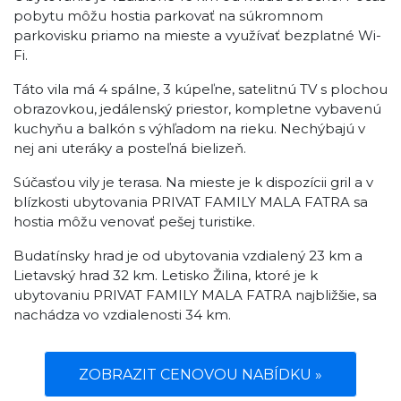
pobytu môžu hostia parkovať na súkromnom
parkovisku priamo na mieste a využívať bezplatné Wi-
Fi.
Táto vila má 4 spálne, 3 kúpeľne, satelitnú TV s plochou
obrazovkou, jedálenský priestor, kompletne vybavenú
kuchyňu a balkón s výhľadom na rieku. Nechýbajú v
nej ani uteráky a posteľná bielizeň.
Súčasťou vily je terasa. Na mieste je k dispozícii gril a v
blízkosti ubytovania PRIVAT FAMILY MALA FATRA sa
hostia môžu venovať pešej turistike.
Budatínsky hrad je od ubytovania vzdialený 23 km a
Lietavský hrad 32 km. Letisko Žilina, ktoré je k
ubytovaniu PRIVAT FAMILY MALA FATRA najbližšie, sa
nachádza vo vzdialenosti 34 km.
ZOBRAZIT CENOVOU NABÍDKU »