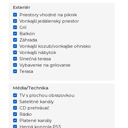
Exteriér
Priestory vhodné na piknik
Vonkajší jedálenský priestor
Gril
Balkón
Záhrada
Vonkajší kozub/vonkajšie ohnisko
Vonkajší nábytok
Slnečná terasa
Vybavenie na grilovanie
Terasa
Média/Technika
TV s plochou obrazovkou
Satelitné kanály
CD prehrávač
Rádio
Platené kanály
Herná konzola PS3