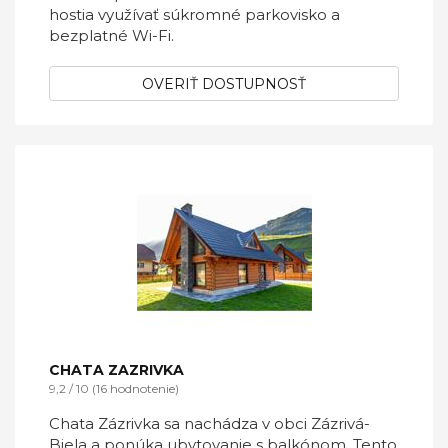
hostia využívať súkromné parkovisko a
bezplatné Wi-Fi.
OVERIŤ DOSTUPNOSŤ
CHATA ZAZRIVKA
9,2 / 10 (16 hodnotenie)
Chata Zázrivka sa nachádza v obci Zázrivá-
Biela a ponúka ubytovanie s balkónom. Tento