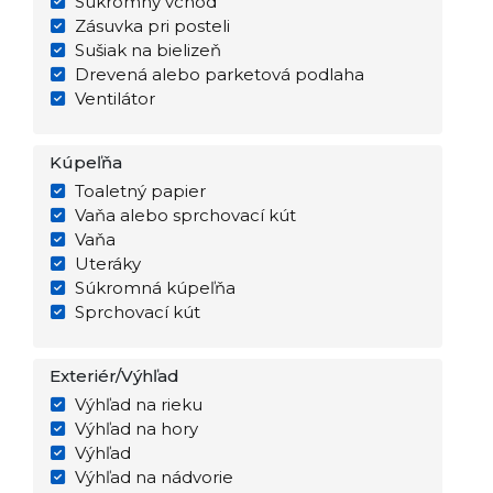
Súkromný vchod
Zásuvka pri posteli
Sušiak na bielizeň
Drevená alebo parketová podlaha
Ventilátor
Kúpeľňa
Toaletný papier
Vaňa alebo sprchovací kút
Vaňa
Uteráky
Súkromná kúpeľňa
Sprchovací kút
Exteriér/Výhľad
Výhľad na rieku
Výhľad na hory
Výhľad
Výhľad na nádvorie