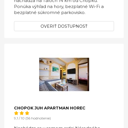
nachádza na Táľoch 14 km od Chopku.
Ponúka výhľad na hory, bezplatné Wi-Fi a
bezplatné súkromné parkovisko.
OVERIŤ DOSTUPNOSŤ
CHOPOK JUH APARTMAN HOREC
9,1 / 10 (56 hodnotenie)