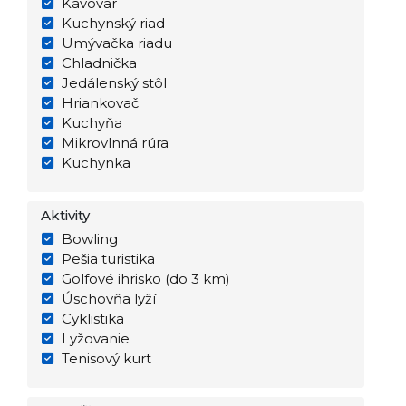
Kávovar
Kuchynský riad
Umývačka riadu
Chladnička
Jedálenský stôl
Hriankovač
Kuchyňa
Mikrovlnná rúra
Kuchynka
Aktivity
Bowling
Pešia turistika
Golfové ihrisko (do 3 km)
Úschovňa lyží
Cyklistika
Lyžovanie
Tenisový kurt