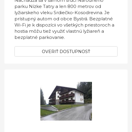
Nachádza sa v samom srdci Národného
parku Nízke Tatry a len 800 metrov od
lyžiarskeho vleku Srdiečko-Kosodrevina. Je
prístupný autom od obce Bystrá. Bezplatné
Wi-Fi je k dispozícii vo všetkých priestoroch a
hostia môžu tiež využiť vlastnú lyžiareň a
bezplatné parkovanie.
OVERIŤ DOSTUPNOSŤ