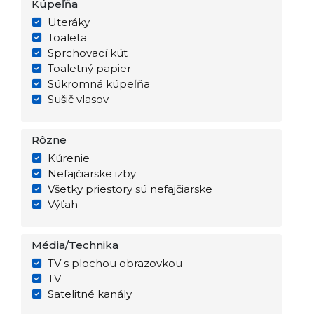
Kúpeľňa
Uteráky
Toaleta
Sprchovací kút
Toaletný papier
Súkromná kúpeľňa
Sušič vlasov
Rôzne
Kúrenie
Nefajčiarske izby
Všetky priestory sú nefajčiarske
Výťah
Média/Technika
TV s plochou obrazovkou
TV
Satelitné kanály