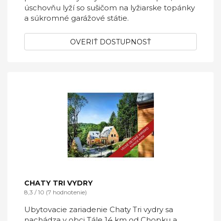
úschovňu lyží so sušičom na lyžiarske topánky
a súkromné garážové státie.
OVERIŤ DOSTUPNOSŤ
CHATY TRI VYDRY
8,3 / 10 (7 hodnotenie)
Ubytovacie zariadenie Chaty Tri vydry sa
nachádza v obci Tále 14 km od Chopku a