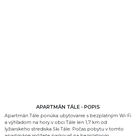
APARTMÁN TÁLE - POPIS
Apartmán Tále ponúka ubytovanie s bezplatným Wi-Fi
a výhľadom na hory v obci Tále len 1,7 km od
lyžiarskeho strediska Ski Tále. Počas pobytu v tomto
apartmáne môžete parkovať na bezplatnom