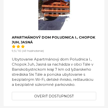
APARTMÁNOVÝ DOM POLUDNICA I., CHOPOK
JUH, JASNÁ
9,5 / 10 (49 hodnotenie)
Ubytovanie Apartmánový dom Poludnica I.,
Chopok Juh, Jasná sa nachádza v obci Tále v
Banskobystrickom kraji 7 km od lyžiarskeho
strediska Ski Tále a ponúka ubytovanie s
bezplatným Wi-Fi, detské ihrisko, reštauráciu
a bezplatné súkromné parkovisko.
OVERIŤ DOSTUPNOSŤ