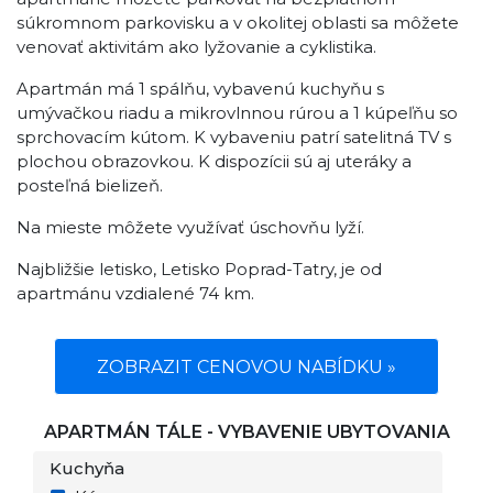
súkromnom parkovisku a v okolitej oblasti sa môžete
venovať aktivitám ako lyžovanie a cyklistika.
Apartmán má 1 spálňu, vybavenú kuchyňu s
umývačkou riadu a mikrovlnnou rúrou a 1 kúpeľňu so
sprchovacím kútom. K vybaveniu patrí satelitná TV s
plochou obrazovkou. K dispozícii sú aj uteráky a
posteľná bielizeň.
Na mieste môžete využívať úschovňu lyží.
Najbližšie letisko, Letisko Poprad-Tatry, je od
apartmánu vzdialené 74 km.
ZOBRAZIT CENOVOU NABÍDKU »
APARTMÁN TÁLE - VYBAVENIE UBYTOVANIA
Kuchyňa