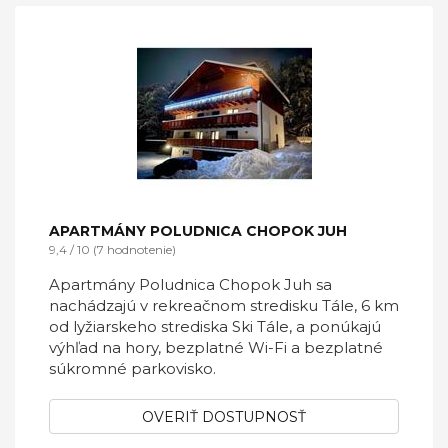
APARTMÁNY POLUDNICA CHOPOK JUH
9,4 / 10 (7 hodnotenie)
Apartmány Poludnica Chopok Juh sa
nachádzajú v rekreačnom stredisku Tále, 6 km
od lyžiarskeho strediska Ski Tále, a ponúkajú
výhľad na hory, bezplatné Wi-Fi a bezplatné
súkromné parkovisko.
OVERIŤ DOSTUPNOSŤ