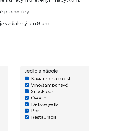
štýle s tmavým dreveným nábytkom.
ké procedúry.
je vzdialený len 8 km.
Jedlo a nápoje
Kaviareň na mieste
Víno/šampanské
Snack bar
Ovocie
Detské jedlá
Bar
Reštaurácia