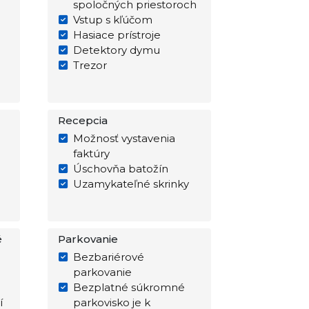
spoločných priestoroch
Vstup s kľúčom
Hasiace prístroje
Detektory dymu
Trezor
Recepcia
Možnosť vystavenia
faktúry
Úschovňa batožín
Uzamykateľné skrinky
é
Parkovanie
Bezbariérové
parkovanie
Bezplatné súkromné
í
parkovisko je k