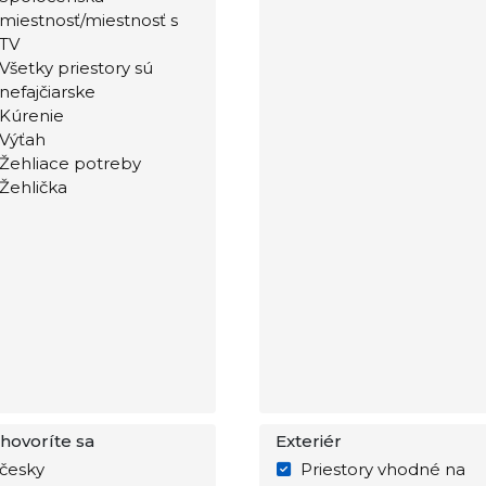
miestnosť/miestnosť s
TV
Všetky priestory sú
nefajčiarske
Kúrenie
Výťah
Žehliace potreby
Žehlička
hovoríte sa
Exteriér
česky
Priestory vhodné na