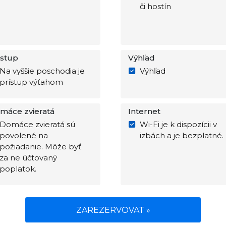
či hostín
ístup
Výhľad
Na vyššie poschodia je
Výhľad
prístup výťahom
máce zvieratá
Internet
Domáce zvieratá sú
Wi-Fi je k dispozícii v
povolené na
izbách a je bezplatné.
požiadanie. Môže byť
za ne účtovaný
poplatok.
ZAREZERVOVAT »