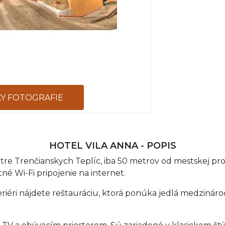
KY FOTOGRAFIE
HOTEL VILA ANNA - POPIS
ntre Trenčianskych Teplíc, iba 50 metrov od mestskej 
tné Wi-Fi pripojenie na internet.
interiéri nájdete reštauráciu, ktorá ponúka jedlá medziná