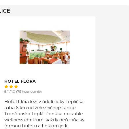
LICE
HOTEL FLÓRA
8,1 / 10 (75 hodnotenie)
Hotel Flóra leží v údolí rieky Teplička
a iba 6 km od železničnej stanice
Trenčianska Teplá. Ponúka rozsiahle
wellness centrum, každý deň raňajky
formou bufetu a hosťom je k