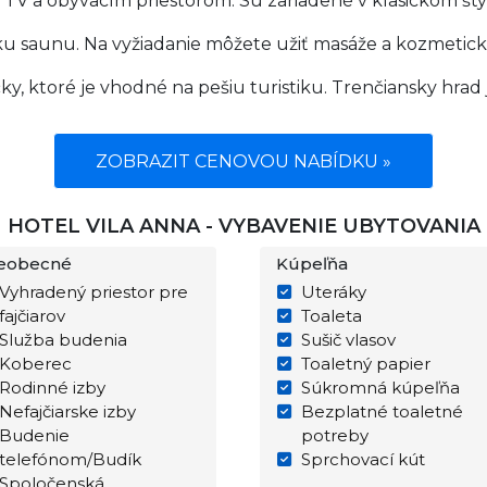
u TV a obývacím priestorom. Sú zariadené v klasickom 
ku saunu. Na vyžiadanie môžete užiť masáže a kozmetic
čky, ktoré je vhodné na pešiu turistiku. Trenčiansky hrad 
ZOBRAZIT CENOVOU NABÍDKU »
HOTEL VILA ANNA - VYBAVENIE UBYTOVANIA
eobecné
Kúpeľňa
Vyhradený priestor pre
Uteráky
fajčiarov
Toaleta
Služba budenia
Sušič vlasov
Koberec
Toaletný papier
Rodinné izby
Súkromná kúpeľňa
Nefajčiarske izby
Bezplatné toaletné
Budenie
potreby
telefónom/Budík
Sprchovací kút
Spoločenská