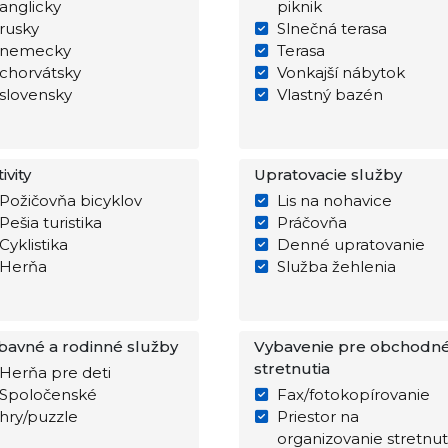
anglicky
piknik
rusky
Slnečná terasa
nemecky
Terasa
chorvátsky
Vonkajší nábytok
slovensky
Vlastný bazén
ivity
Upratovacie služby
Požičovňa bicyklov
Lis na nohavice
Pešia turistika
Práčovňa
Cyklistika
Denné upratovanie
Herňa
Služba žehlenia
bavné a rodinné služby
Vybavenie pre obchodn
stretnutia
Herňa pre deti
Spoločenské
Fax/fotokopírovanie
hry/puzzle
Priestor na
organizovanie stretnut