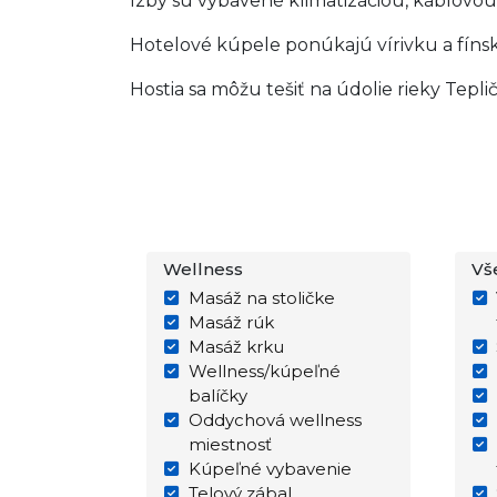
Izby sú vybavené klimatizáciou, káblovo
Hotelové kúpele ponúkajú vírivku a fíns
Hostia sa môžu tešiť na údolie rieky Tepli
Wellness
Vš
Masáž na stoličke
Masáž rúk
Masáž krku
Wellness/kúpeľné
balíčky
Oddychová wellness
miestnosť
Kúpeľné vybavenie
Telový zábal