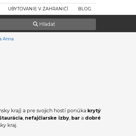
UBYTOVANIE V ZAHRANIČÍ
BLOG
Hľadať
la Anna
sky kraj) a pre svojich hostí ponúka
krytý
štaurácia
,
nefajčiarske izby
,
bar
a
dobré
ky kraj.