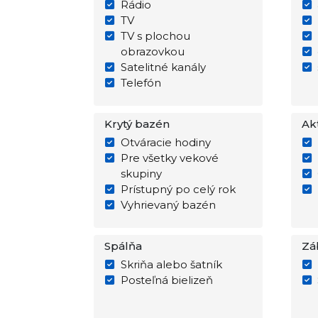
Rádio
TV
TV s plochou
obrazovkou
Satelitné kanály
Telefón
Krytý bazén
Akt
Otváracie hodiny
Pre všetky vekové
skupiny
Prístupný po celý rok
Vyhrievaný bazén
Spálňa
Zá
Skriňa alebo šatník
Posteľná bielizeň