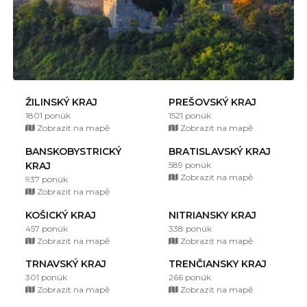
ŽILINSKÝ KRAJ
PREŠOVSKÝ KRAJ
1801 ponúk
1521 ponúk
Zobrazit na mapě
Zobrazit na mapě
BANSKOBYSTRICKÝ
BRATISLAVSKÝ KRAJ
KRAJ
589 ponúk
Zobrazit na mapě
937 ponúk
Zobrazit na mapě
KOŠICKÝ KRAJ
NITRIANSKY KRAJ
457 ponúk
338 ponúk
Zobrazit na mapě
Zobrazit na mapě
TRNAVSKÝ KRAJ
TRENČIANSKY KRAJ
301 ponúk
266 ponúk
Zobrazit na mapě
Zobrazit na mapě