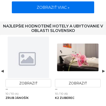
ZOBRAZIŤ VIAC »
NAJLEPŠIE HODNOTENÉ HOTELY A UBYTOVANIE V
OBLASTI SLOVENSKO
ZOBRAZIŤ
ZOBRAZIŤ
10 / 10 (4)
10 / 10 (6)
1
ZRUB JÁNOŠÍK
K2 ZUBEREC