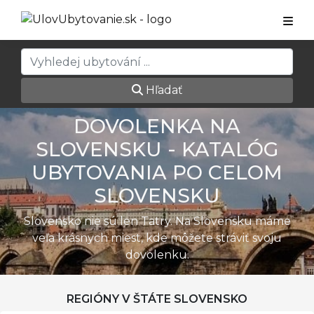
Hľadať
DOVOLENKA NA
SLOVENSKU - KATALÓG
UBYTOVANIA PO CELOM
SLOVENSKU
Slovensko nie sú len Tatry. Na Slovensku máme
veľa krásnych miest, kde môžete stráviť svoju
dovolenku.
REGIÓNY V ŠTÁTE SLOVENSKO