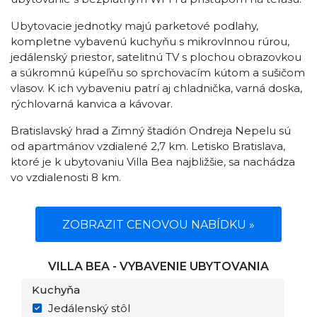
Ubytovacie jednotky majú parketové podlahy,
kompletne vybavenú kuchyňu s mikrovlnnou rúrou,
jedálenský priestor, satelitnú TV s plochou obrazovkou
a súkromnú kúpeľňu so sprchovacím kútom a sušičom
vlasov. K ich vybaveniu patrí aj chladnička, varná doska,
rýchlovarná kanvica a kávovar.
Bratislavský hrad a Zimný štadión Ondreja Nepelu sú
od apartmánov vzdialené 2,7 km. Letisko Bratislava,
ktoré je k ubytovaniu Villa Bea najbližšie, sa nachádza
vo vzdialenosti 8 km.
ZOBRAZIT CENOVOU NABÍDKU »
VILLA BEA - VYBAVENIE UBYTOVANIA
Kuchyňa
Jedálenský stôl