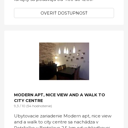
OVERIŤ DOSTUPNOSŤ
MODERN APT, NICE VIEW AND A WALK TO
CITY CENTRE
9,3 / 10 (54 hodnotenie)
Ubytovacie zariadenie Modern apt, nice view
and a walk to city centre sa nachádza v
Petržalke v Bratislave 2,5 km od vyhliadkovej