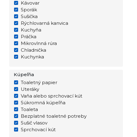
Kávovar
Sporák
Sušička
Rýchlovarná kanvica
Kuchyňa
Práčka
Mikrovlnná rúra
Chladnička
Kuchynka
Kúpeľňa
Toaletný papier
Uteráky
Vaňa alebo sprchovací kút
Súkromná kúpeľňa
Toaleta
Bezplatné toaletné potreby
Sušič vlasov
Sprchovací kút