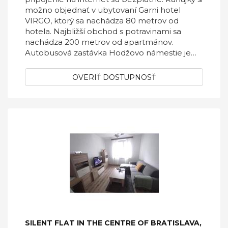
možno objednať v ubytovaní Garni hotel
VIRGO, ktorý sa nachádza 80 metrov od
hotela. Najbližší obchod s potravinami sa
nachádza 200 metrov od apartmánov.
Autobusová zastávka Hodžovo námestie je
vzdialená len 380 metrov. Odtiaľ sú to len 2
zastávky na hlavnú železničnú stanicu. Za
OVERIŤ DOSTUPNOSŤ
príplatok môžu hostia parkovať na parkovisku
priamo na mieste. Na recepcii sú k dispozícii
bezplatné mapy a tlačení mestskí
sprievodcovia.
SILENT FLAT IN THE CENTRE OF BRATISLAVA,