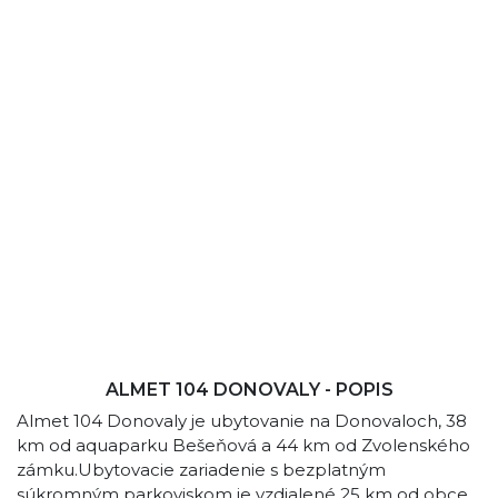
ALMET 104 DONOVALY - POPIS
Almet 104 Donovaly je ubytovanie na Donovaloch, 38
km od aquaparku Bešeňová a 44 km od Zvolenského
zámku.Ubytovacie zariadenie s bezplatným
súkromným parkoviskom je vzdialené 25 km od obce