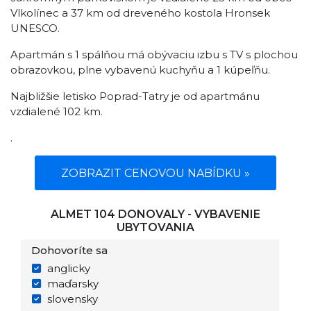
Vlkolínec a 37 km od dreveného kostola Hronsek
UNESCO.
Apartmán s 1 spálňou má obývaciu izbu s TV s plochou
obrazovkou, plne vybavenú kuchyňu a 1 kúpeľňu.
Najbližšie letisko Poprad-Tatry je od apartmánu
vzdialené 102 km.
.
ZOBRAZIT CENOVOU NABÍDKU »
ALMET 104 DONOVALY - VYBAVENIE
UBYTOVANIA
Dohovoríte sa
anglicky
maďarsky
slovensky