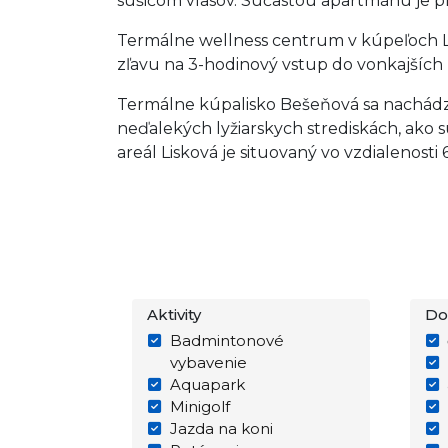
sušičom vlasov. Súčasťou apartmánu je p
Termálne wellness centrum v kúpeľoch Lú
zľavu na 3-hodinový vstup do vonkajších
Termálne kúpalisko Bešeňová sa nachádza
neďalekých lyžiarskych strediskách, ako
areál Lisková je situovaný vo vzdialenosti 
Aktivity
Do
Badmintonové
vybavenie
Aquapark
Minigolf
Jazda na koni