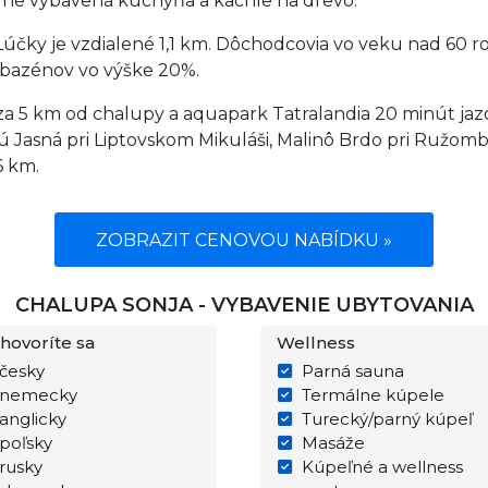
lne vybavená kuchyňa a kachle na drevo.
čky je vzdialené 1,1 km. Dôchodcovia vo veku nad 60 r
 bazénov vo výške 20%.
 5 km od chalupy a aquapark Tatralandia 20 minút jazd
 sú Jasná pri Liptovskom Mikuláši, Malinô Brdo pri Ružo
6 km.
ZOBRAZIT CENOVOU NABÍDKU »
CHALUPA SONJA - VYBAVENIE UBYTOVANIA
hovoríte sa
Wellness
česky
Parná sauna
nemecky
Termálne kúpele
anglicky
Turecký/parný kúpeľ
poľsky
Masáže
rusky
Kúpeľné a wellness