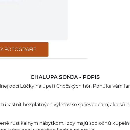
KY FOTOGRAFIE
CHALUPA SONJA - POPIS
ľnej obci Lúčky na úpätí Chočských hôr. Ponúka vám fa
účastniť bezplatných výletov so sprievodcom, ako sú nap
riadené rustikálnym nábytkom. Izby majú spoločnú kúpe