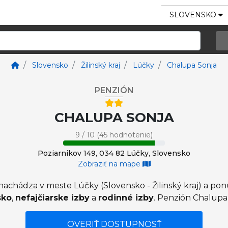
SLOVENSKO
Slovensko
Žilinský kraj
Lúčky
Chalupa Sonja
PENZIÓN
CHALUPA SONJA
9 / 10 (45 hodnotenie)
Poziarnikov 149, 034 82 Lúčky, Slovensko
Zobraziť na mape
nachádza v meste Lúčky (Slovensko - Žilinský kraj) a p
sko
,
nefajčiarske izby
a
rodinné izby
. Penzión Chalupa 
OVERIŤ DOSTUPNOSŤ