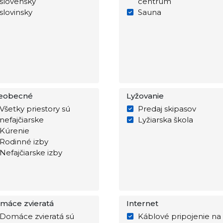
slovensky
centrum
slovinsky
Sauna
eobecné
Lyžovanie
Všetky priestory sú
Predaj skipasov
nefajčiarske
Lyžiarska škola
Kúrenie
Rodinné izby
Nefajčiarske izby
máce zvieratá
Internet
Domáce zvieratá sú
Káblové pripojenie na