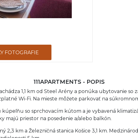
KY FOTOGRAFIE
111APARTMENTS - POPIS
nachádza 1,1 km od Steel Arény a ponúka ubytovanie so 
bezplatné Wi-Fi. Na mieste môžete parkovať na súkromno
kúpeľňu so sprchovacím kútom a je vybavená klimatizá
y majú priestor na posedenie a/alebo balkón.
ý 2,3 km a Železničná stanica Košice 3,1 km. Medzinárod