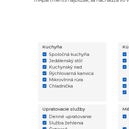
111Apartments najbližšie, sa nachádza vo v
Kuchyňa
Kú
Spoločná kuchyňa
Jedálenský stôl
Kuchynský riad
Rýchlovarná kanvica
Mikrovlnná rúra
Chladnička
Upratovacie služby
Mé
Denné upratovanie
Služba žehlenia