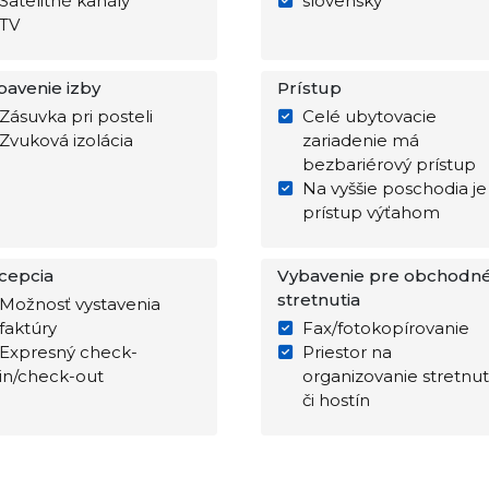
Satelitné kanály
slovensky
TV
bavenie izby
Prístup
Zásuvka pri posteli
Celé ubytovacie
Zvuková izolácia
zariadenie má
bezbariérový prístup
Na vyššie poschodia je
prístup výťahom
cepcia
Vybavenie pre obchodn
stretnutia
Možnosť vystavenia
faktúry
Fax/fotokopírovanie
Expresný check-
Priestor na
in/check-out
organizovanie stretnut
či hostín