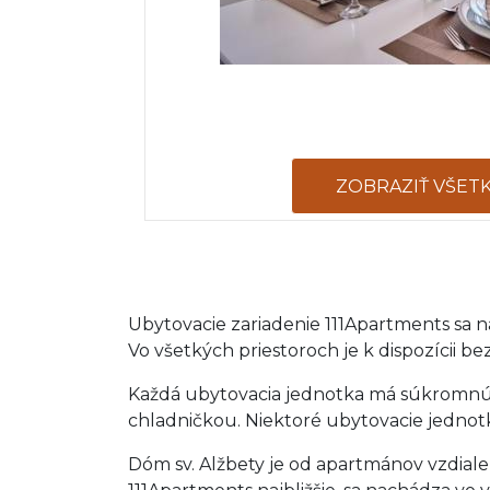
ZOBRAZIŤ VŠET
Ubytovacie zariadenie 111Apartments sa 
Vo všetkých priestoroch je k dispozícii 
Každá ubytovacia jednotka má súkromnú 
chladničkou. Niektoré ubytovacie jednotk
Dóm sv. Alžbety je od apartmánov vzdialen