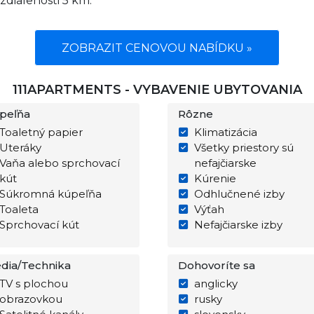
zdialenosti 5 km.
ZOBRAZIT CENOVOU NABÍDKU »
111APARTMENTS - VYBAVENIE UBYTOVANIA
peľňa
Rôzne
Toaletný papier
Klimatizácia
Uteráky
Všetky priestory sú
Vaňa alebo sprchovací
nefajčiarske
kút
Kúrenie
Súkromná kúpeľňa
Odhlučnené izby
Toaleta
Výťah
Sprchovací kút
Nefajčiarske izby
dia/Technika
Dohovoríte sa
TV s plochou
anglicky
obrazovkou
rusky