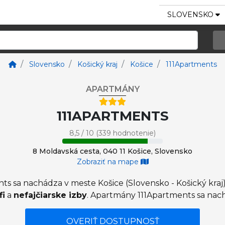
SLOVENSKO
Slovensko
Košický kraj
Košice
111Apartments
APARTMÁNY
111APARTMENTS
8,5 / 10 (339 hodnotenie)
8 Moldavská cesta, 040 11 Košice, Slovensko
Zobraziť na mape
ts sa nachádza v meste Košice (Slovensko - Košický kra
fi
a
nefajčiarske izby
. Apartmány 111Apartments sa nach
OVERIŤ DOSTUPNOSŤ