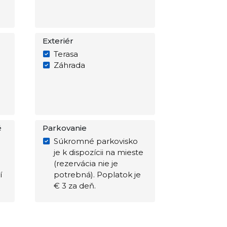
Exteriér
Terasa
Záhrada
é
Parkovanie
Súkromné parkovisko
je k dispozícii na mieste
(rezervácia nie je
í
potrebná). Poplatok je
€ 3 za deň.