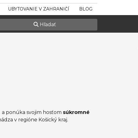
UBYTOVANIE V ZAHRANIČÍ
BLOG
Hľadať
j) a ponúka svojim hosťom
súkromné
ádza v regióne Košický kraj.