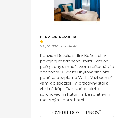
PENZIÓN ROZÁLIA
8,2 / 10 (330 hodnotenie)
Penzión Rozália sídli v Košiciach v
pokojnej rezidenčnej štvrti 1 km od
pešej zóny s množstvom reštaurácií a
obchodov. Okrem ubytovania vám
ponúka bezplatné Wi-Fi. V izbách sú
vám k dispozícii TV, pracovný stôl a
vlastná kúpeľňa s vaňou alebo
sprchovacím kútom a bezplatnými
toaletnými potrebami.
OVERIŤ DOSTUPNOSŤ