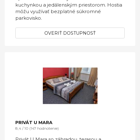
kuchynkou a jedálenským priestorom. Hostia
môžu využívať bezplatné súkromné
parkovisko.
OVERIŤ DOSTUPNOSŤ
PRIVÁT U MARA
8,4 / 10 (147 hodnotenie)
Privát U Mara so záhradou, terasou a