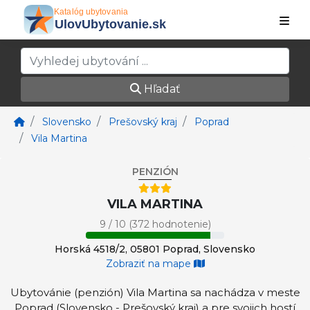
Hľadať
Slovensko
Prešovský kraj
Poprad
Vila Martina
PENZIÓN
VILA MARTINA
9 / 10 (372 hodnotenie)
Horská 4518/2, 05801 Poprad, Slovensko
Zobraziť na mape
Ubytovánie (penzión) Vila Martina sa nachádza v meste
Poprad (Slovensko - Prešovský kraj) a pre svojich hostí