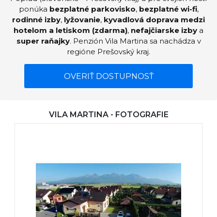
ponúka
bezplatné parkovisko
,
bezplatné wi-fi
,
rodinné izby
,
lyžovanie
,
kyvadlová doprava medzi
hotelom a letiskom (zdarma)
,
nefajčiarske izby
a
super raňajky
. Penzión Vila Martina sa nachádza v
regióne Prešovský kraj.
OVERIŤ DOSTUPNOSŤ
VILA MARTINA - FOTOGRAFIE