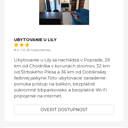
UBYTOVANIE U LILY
8,9 / 10 (8 hodnotenie)
Ubytovanie u Lily sa nachádza v Poprade, 29
km od Chodníka v korunách stromov, 32 km
od Štrbského Plesa a 36 km od Dobšinskej
ľadovej jaskyne.Toto ubytovacie zariadenie
ponúka prístup na balkón, bezplatné
súkromné bbparkovisko a bezplatné Wi-Fi
pripojenie na internet.
OVERIŤ DOSTUPNOSŤ