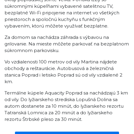
súkromnými kúpeľňami vybavené satelitnou TV,
bezplatné Wi-Fi pripojenie na internet vo všetkých
priestoroch a spoločnú kuchyňu s funkčným
vybavením, ktorú môžete využívať bezplatne.
Za domom sa nachádza záhrada s výbavou na
grilovanie. Na mieste môžete parkovať na bezplatnom
súkromnom parkovisku.
Vo vzdialenosti 100 metrov od vily Martina nájdete
obchody a reštaurácie. Autobusová a železničná
stanica Poprad i letisko Poprad sú od vily vzdialené 2
km.
Termálne kúpele Aquacity Poprad sa nachádzajú 3 km
od vily. Do lyžiarskeho strediska Lopušná Dolina sa
autom dostanete za 10 minút, do lyžiarskeho rezortu
Tatranská Lomnica za 20 minút a do lyžiarskeho
rezortu Štrbské pleso za 30 minút.