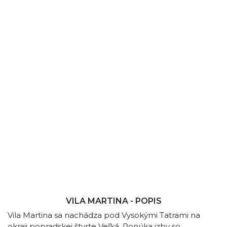
VILA MARTINA - POPIS
Vila Martina sa nachádza pod Vysokými Tatrami na
okraji popradskej štvrte Veľká. Ponúka izby so