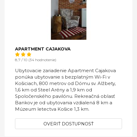
APARTMENT CAJAKOVA
8,7 / 10 (34 hodnotenie)
Ubytovacie zariadenie Apartment Cajakova
ponúka ubytovanie s bezplatným Wi-Fi v
Košiciach, 800 metrov od Dómu sv. Alžbety,
1,6 km od Steel Arény a 1,9 km od
Spoločenského pavilónu. Rekreačná oblasť
Bankov je od ubytovania vzdialená 8 km a
Múzeum letectva Košice 1,3 km.
OVERIŤ DOSTUPNOSŤ