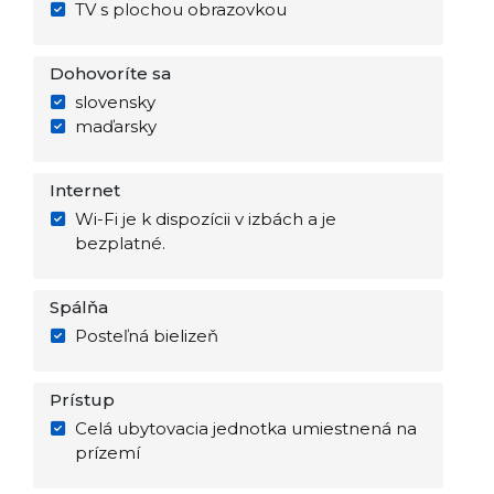
TV s plochou obrazovkou
Dohovoríte sa
slovensky
maďarsky
Internet
Wi-Fi je k dispozícii v izbách a je
bezplatné.
Spálňa
Posteľná bielizeň
Prístup
Celá ubytovacia jednotka umiestnená na
prízemí