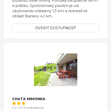
blízkosti Steel Arény. Ponúka bezplatné Wi-Fi
a práčku. Spoločenský pavilón je od
ubytovania vzdialený 1,3 km a rekreačná
oblasť Bankov 4,1 km.
OVERIŤ DOSTUPNOSŤ
CHATA MIMONKA
9,2 / 10 (11 hodnotenie)