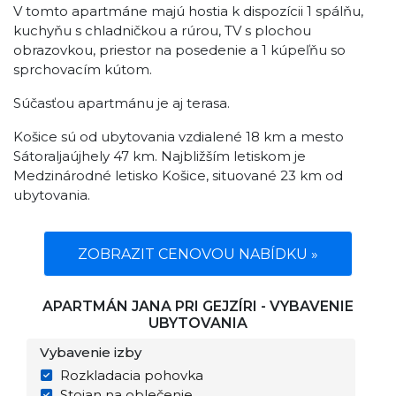
V tomto apartmáne majú hostia k dispozícii 1 spálňu,
kuchyňu s chladničkou a rúrou, TV s plochou
obrazovkou, priestor na posedenie a 1 kúpeľňu so
sprchovacím kútom.
Súčasťou apartmánu je aj terasa.
Košice sú od ubytovania vzdialené 18 km a mesto
Sátoraljaújhely 47 km. Najbližším letiskom je
Medzinárodné letisko Košice, situované 23 km od
ubytovania.
ZOBRAZIT CENOVOU NABÍDKU »
APARTMÁN JANA PRI GEJZÍRI - VYBAVENIE
UBYTOVANIA
Vybavenie izby
Rozkladacia pohovka
Stojan na oblečenie