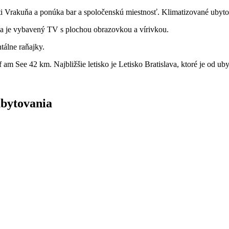
sti Vrakuňa a ponúka bar a spoločenskú miestnosť. Klimatizované ub
a je vybavený TV s plochou obrazovkou a vírivkou.
álne raňajky.
f am See 42 km. Najbližšie letisko je Letisko Bratislava, ktoré je od 
ubytovania