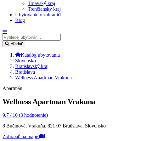
Trnavský kraj
Trenčiansky kraj
Ubytovanie v zahraničí
Blog
Hľadať
Katalóg ubytovania
Slovensko
Bratislavský kraj
Bratislava
Wellness Apartman Vrakuna
Apartmán
Wellness Apartman Vrakuna
9,7 / 10 (3 hodnotenie)
8 Bučinová, Vrakuňa, 821 07 Bratislava, Slovensko
Zobraziť na mape