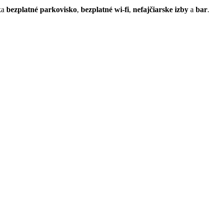
ka
bezplatné parkovisko
,
bezplatné wi-fi
,
nefajčiarske izby
a
bar
.