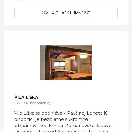
OVERIŤ DOSTUPNOSŤ
VILA LÍŠKA
10 / 10 (2 hodnotenie)
Vila Líška sa odohráva v Pavčinej Lehote.K
dispozícii je bezplatné súkromné
bbparkovisko.1 km od Demänovskej ľadovej
jaskyne a 12 km od Aquaparku Tatralandia.