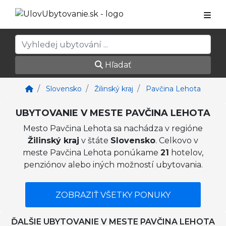
Hľadať
Slovensko
Žilinský kraj
Pavčina Lehota
UBYTOVANIE V MESTE PAVČINA LEHOTA
Mesto Pavčina Lehota sa nachádza v regióne
Žilinský kraj
v štáte
Slovensko
. Celkovo v
meste Pavčina Lehota ponúkame
21
hotelov,
penziónov alebo iných možností ubytovania.
ZOBRAZIŤ VŠETKY PONUKY
ĎALŠIE UBYTOVANIE V MESTE PAVČINA LEHOTA