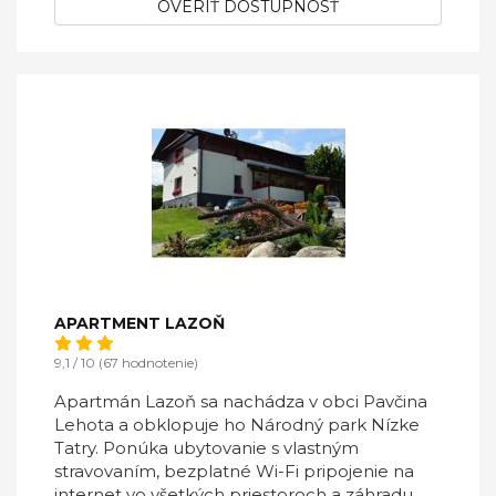
OVERIŤ DOSTUPNOSŤ
APARTMENT LAZOŇ
9,1 / 10 (67 hodnotenie)
Apartmán Lazoň sa nachádza v obci Pavčina
Lehota a obklopuje ho Národný park Nízke
Tatry. Ponúka ubytovanie s vlastným
stravovaním, bezplatné Wi-Fi pripojenie na
internet vo všetkých priestoroch a záhradu.