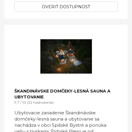
OVERIŤ DOSTUPNOSŤ
ŠKANDINÁVSKE DOMČEKY-LESNÁ SAUNA A
UBYTOVANIE
9,7 / 10 (32 hodnotenie)
Ubytovacie zariadenie Škandinávske
domčeky-lesná sauna a ubytovanie sa
nachádza v obci Spišské Bystré a ponúka
vaňu s tryskami. Štrbské Pleso je od