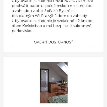
Ubytovacie zariadenie Privat BAJKA sa môže
pochváliť barom, spoločenskou miestnosťou
a záhradou v obci Spišské Bystré s
bezplatným Wi-Fi a výhľadom do záhrady.
Ubytovacie zariadenie je vzdialené 42 km od
obce Kościelisko a má bezplatné súkromné
parkovisko.
OVERIŤ DOSTUPNOSŤ