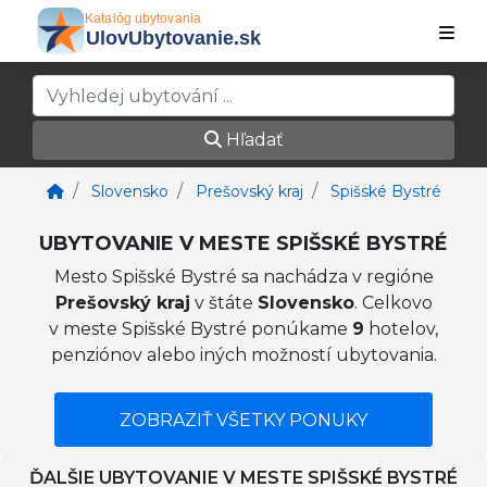
Hľadať
Slovensko
Prešovský kraj
Spišské Bystré
UBYTOVANIE V MESTE SPIŠSKÉ BYSTRÉ
Mesto Spišské Bystré sa nachádza v regióne
Prešovský kraj
v štáte
Slovensko
. Celkovo
v meste Spišské Bystré ponúkame
9
hotelov,
penziónov alebo iných možností ubytovania.
ZOBRAZIŤ VŠETKY PONUKY
ĎALŠIE UBYTOVANIE V MESTE SPIŠSKÉ BYSTRÉ