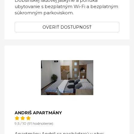
Dobšinskej ľadovej jaskyne a ponúka
ubytovanie s bezplatným Wi-Fi a bezplatným
súkromným parkoviskom.
OVERIŤ DOSTUPNOSŤ
ANDRIŠ APARTMÁNY
9,5 / 10 (91 hodnotenie)
Apartmány Andriš sa nachádzajú v obci