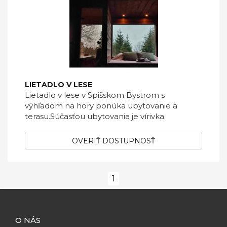
LIETADLO V LESE
Lietadlo v lese v Spišskom Bystrom s
výhľadom na hory ponúka ubytovanie a
terasu.Súčasťou ubytovania je vírivka.
OVERIŤ DOSTUPNOSŤ
1
O NÁS