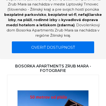
Zrub Mara sa nachádza v meste Liptovský Trnovec
(Slovensko - Žilinský kraj) a pre svojich hostí ponúka
bezplatné parkovisko
,
bezplatné wi-fi
,
nefajčiarske
izby
,
na pláži
,
rodinné izby
a
kyvadlová doprava
medzi hotelom a letiskom (zdarma)
. Dovolenkový
dom Bosorka Apartments Zrub Mara sa nachádza v
regióne Žilinský kraj.
OVERIŤ DOSTUPNOSŤ
BOSORKA APARTMENTS ZRUB MARA -
FOTOGRAFIE