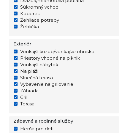
Dlažba/mramorová podlaha
Súkromný vchod
Koberec
Žehliace potreby
Žehlička
Exteriér
Vonkajší kozub/vonkajšie ohnisko
Priestory vhodné na piknik
Vonkajší nábytok
Na pláži
Slnečná terasa
Vybavenie na grilovanie
Záhrada
Gril
Terasa
Zábavné a rodinné služby
Herňa pre deti