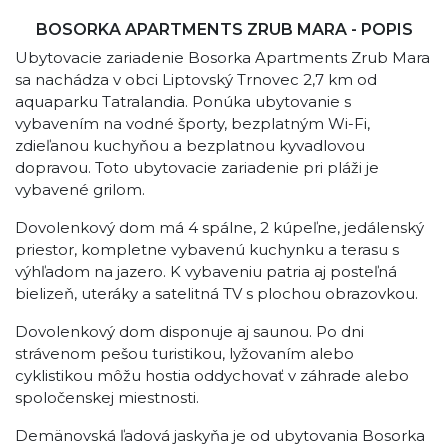
BOSORKA APARTMENTS ZRUB MARA - POPIS
Ubytovacie zariadenie Bosorka Apartments Zrub Mara
sa nachádza v obci Liptovský Trnovec 2,7 km od
aquaparku Tatralandia. Ponúka ubytovanie s
vybavením na vodné športy, bezplatným Wi-Fi,
zdieľanou kuchyňou a bezplatnou kyvadlovou
dopravou. Toto ubytovacie zariadenie pri pláži je
vybavené grilom.
Dovolenkový dom má 4 spálne, 2 kúpeľne, jedálenský
priestor, kompletne vybavenú kuchynku a terasu s
výhľadom na jazero. K vybaveniu patria aj posteľná
bielizeň, uteráky a satelitná TV s plochou obrazovkou.
Dovolenkový dom disponuje aj saunou. Po dni
strávenom pešou turistikou, lyžovaním alebo
cyklistikou môžu hostia oddychovať v záhrade alebo
spoločenskej miestnosti.
Demänovská ľadová jaskyňa je od ubytovania Bosorka