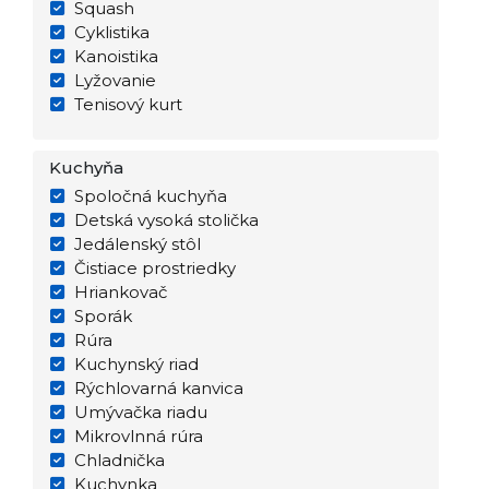
Squash
Cyklistika
Kanoistika
Lyžovanie
Tenisový kurt
Kuchyňa
Spoločná kuchyňa
Detská vysoká stolička
Jedálenský stôl
Čistiace prostriedky
Hriankovač
Sporák
Rúra
Kuchynský riad
Rýchlovarná kanvica
Umývačka riadu
Mikrovlnná rúra
Chladnička
Kuchynka