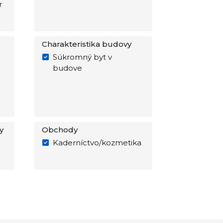
r
Charakteristika budovy
Súkromný byt v
budove
y
Obchody
Kaderníctvo/kozmetika