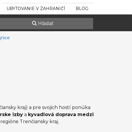
UBYTOVANIE V ZAHRANIČÍ
BLOG
Hľadať
jnice
ansky kraj) a pre svojich hostí ponúka
arske izby
a
kyvadlová doprava medzi
regióne Trenčiansky kraj.