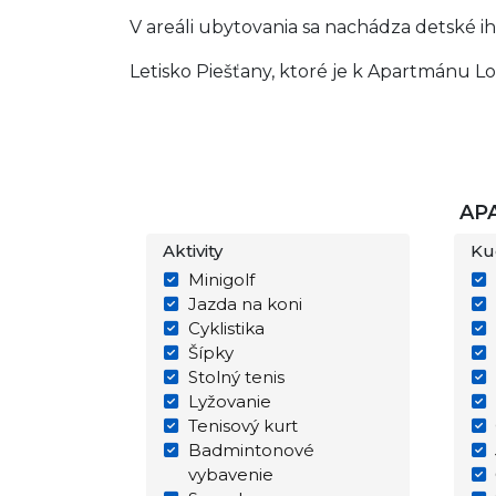
V areáli ubytovania sa nachádza detské ih
Letisko Piešťany, ktoré je k Apartmánu Lov
AP
Aktivity
Ku
Minigolf
Jazda na koni
Cyklistika
Šípky
Stolný tenis
Lyžovanie
Tenisový kurt
Badmintonové
vybavenie