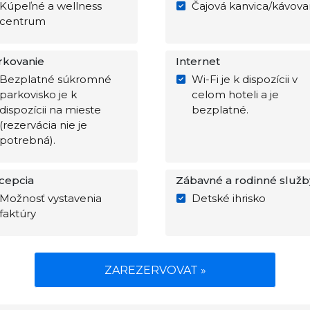
Kúpeľné a wellness
Čajová kanvica/kávova
centrum
rkovanie
Internet
Bezplatné súkromné
Wi-Fi je k dispozícii v
parkovisko je k
celom hoteli a je
dispozícii na mieste
bezplatné.
(rezervácia nie je
potrebná).
cepcia
Zábavné a rodinné služb
Možnosť vystavenia
Detské ihrisko
faktúry
ZAREZERVOVAT »