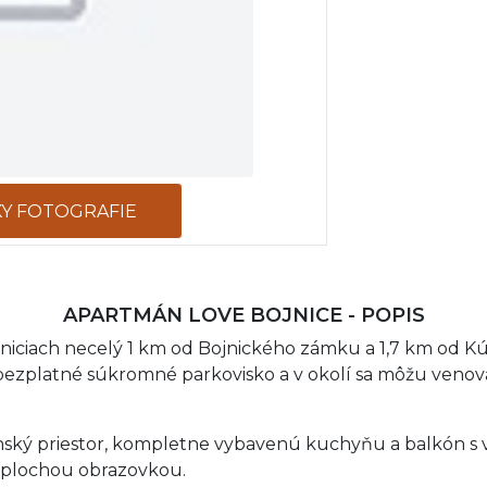
KY FOTOGRAFIE
APARTMÁN LOVE BOJNICE - POPIS
niciach necelý 1 km od Bojnického zámku a 1,7 km od K
ezplatné súkromné parkovisko a v okolí sa môžu venovať 
nský priestor, kompletne vybavenú kuchyňu a balkón s v
 s plochou obrazovkou.