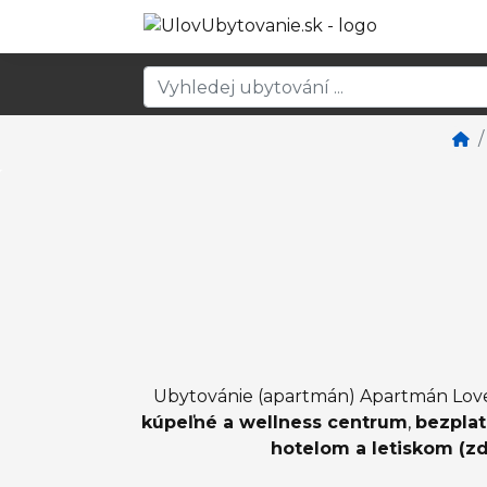
Ubytovánie (apartmán) Apartmán Love B
kúpeľné a wellness centrum
,
bezplat
hotelom a letiskom (z