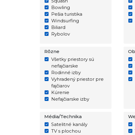
Squash
Bowling
Pešia turistika
Windsurfing
Biliard
Rybolov
Rôzne
Ob
Všetky priestory sú
nefajčiarske
Rodinné izby
Vyhradený priestor pre
fajčiarov
Kúrenie
Nefajčiarske izby
Média/Technika
We
Satelitné kanály
TV s plochou