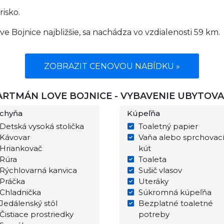
risko.
e Bojnice najbližšie, sa nachádza vo vzdialenosti 59 km.
ZOBRAZIT CENOVOU NABÍDKU »
ARTMÁN LOVE BOJNICE - VYBAVENIE UBYTOVA
chyňa
Kúpeľňa
Detská vysoká stolička
Toaletný papier
Kávovar
Vaňa alebo sprchovac
Hriankovač
kút
Rúra
Toaleta
Rýchlovarná kanvica
Sušič vlasov
Práčka
Uteráky
Chladnička
Súkromná kúpeľňa
Jedálenský stôl
Bezplatné toaletné
Čistiace prostriedky
potreby