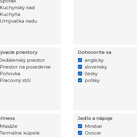
Sporák
Kuchynský riad
Kuchyňa
Umývačka riadu
ývacie priestory
Dohovoríte sa
Jedálenský priestor
anglicky
Priestor na posedenie
slovensky
Pohovka
česky
Pracovný stôl
poľsky
llness
Jedlo a nápoje
Masáže
Minibar
Termálne kúpele
Ovocie