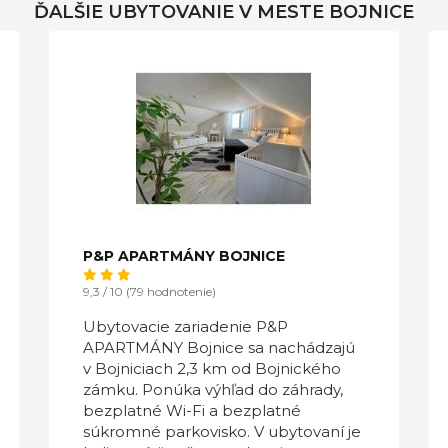
ĎALŠIE UBYTOVANIE V MESTE BOJNICE
P&P APARTMÁNY BOJNICE
9,3 / 10 (79 hodnotenie)
Ubytovacie zariadenie P&P
APARTMÁNY Bojnice sa nachádzajú
v Bojniciach 2,3 km od Bojnického
zámku. Ponúka výhľad do záhrady,
bezplatné Wi-Fi a bezplatné
súkromné parkovisko. V ubytovaní je