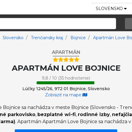
SLOVENSKO
Slovensko
Trenčiansky kraj
Bojnice
Apartmán Love Bo
APARTMÁN
APARTMÁN LOVE BOJNICE
9,8 / 10 (35 hodnotenie)
Lúčky 1245/26, 972 01 Bojnice, Slovensko
Zobraziť na mape
ojnice sa nachádza v meste Bojnice (Slovensko - Trenči
né parkovisko
,
bezplatné wi-fi
,
rodinné izby
,
nefajči
darma)
. Apartmán Apartmán Love Bojnice sa nachádza v 